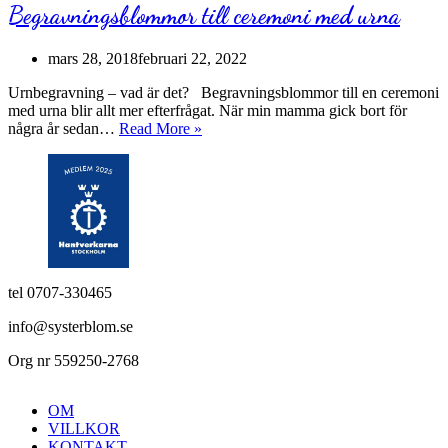
Begravningsblommor till ceremoni med urna
mars 28, 2018
februari 22, 2022
Urnbegravning – vad är det? Begravningsblommor till en ceremoni
med urna blir allt mer efterfrågat. När min mamma gick bort för
Begravningsblommor
några år sedan…
Read More »
till
ceremoni
med
urna
tel 0707-330465
info@systerblom.se
Org nr 559250-2768
OM
VILLKOR
KONTAKT