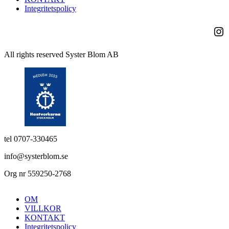
Integritetspolicy
Ins
All rights reserved Syster Blom AB
tel 0707-330465
info@systerblom.se
Org nr 559250-2768
OM
VILLKOR
KONTAKT
Integritetspolicy