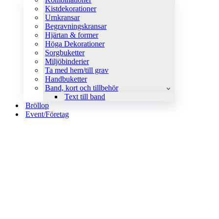
Kistdekorationer
Urnkransar
Begravningskransar
Hjärtan & former
Höga Dekorationer
Sorgbuketter
Miljöbinderier
Ta med hem/till grav
Handbuketter
Band, kort och tillbehör
Text till band
Bröllop
Event/Företag