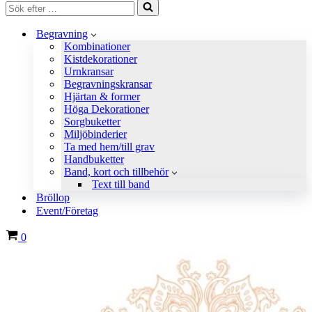
Sök
efter
…
Begravning
Kombinationer
Kistdekorationer
Urnkransar
Begravningskransar
Hjärtan & former
Höga Dekorationer
Sorgbuketter
Miljöbinderier
Ta med hem/till grav
Handbuketter
Band, kort och tillbehör
Text till band
Bröllop
Event/Företag
Varukorg
0