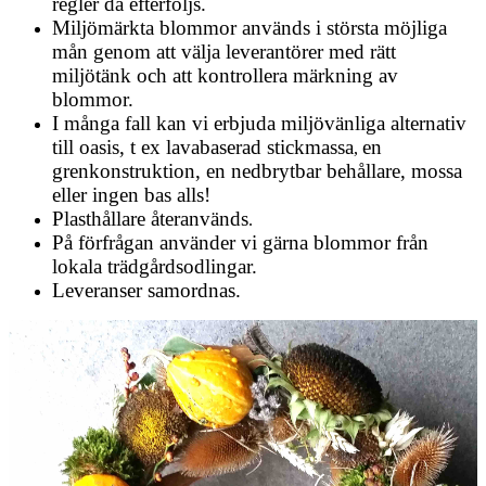
regler då efterföljs.
Miljömärkta blommor används i största möjliga
mån genom att välja leverantörer med rätt
miljötänk och att kontrollera märkning av
blommor.
I många fall kan vi erbjuda miljövänliga alternativ
till oasis, t ex
lavabaserad stickmassa
en
,
grenkonstruktion, en nedbrytbar behållare, mossa
eller ingen bas alls!
Plasthållare återanvänds
.
På förfrågan använder vi gärna blommor från
lokala trädgårdsodlingar.
Leveranser samordnas.