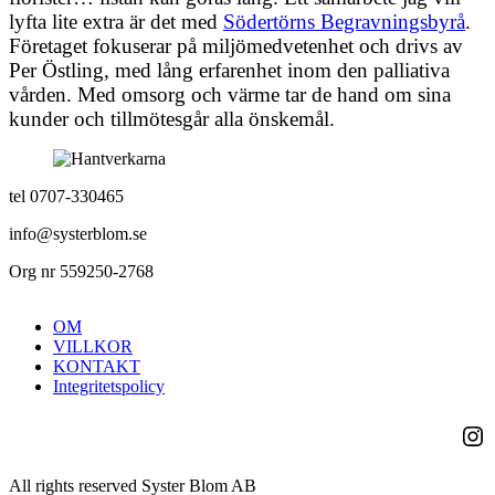
lyfta lite extra är det med
Södertörns Begravningsbyrå
.
Företaget fokuserar på miljömedvetenhet och drivs av
Per Östling, med lång erfarenhet inom den palliativa
vården. Med omsorg och värme tar de hand om sina
kunder och tillmötesgår alla önskemål.
tel 0707-330465
info@systerblom.se
Org nr 559250-2768
OM
VILLKOR
KONTAKT
Integritetspolicy
Ins
All rights reserved Syster Blom AB