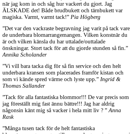
när jag kom in och såg hur vackert du gjort. Jag
ÄLSKADE det! Både brudbukett och tärnbukett var
magiska. Varmt, varmt tack!”
Pia Högberg
”Det var den vackraste begravning jag varit
på tack vare
de underbara blomarrangemangen. Vilken konstnär du
är och
vilken känsla du har uttalade/outtalade
önskningar. Stort tack för att
du gjorde stunden så fin.”
Annika Scholander
”Vi vill bara tacka dig för så fin service och den helt
underbara kransen som placerades framför kistan och
som vi kände spred värme och lyste upp.”
Ingrid &
Thomas Sallander
”Tack för alla fantastiska blommor!!! De var precis som
jag föreställt mig fast ännu bättre!!! Jag har aldrig
någonsin känt mig så vacker i hela mitt liv ? ”
Anna
Rask
”Många tusen tack för de helt fantastiska