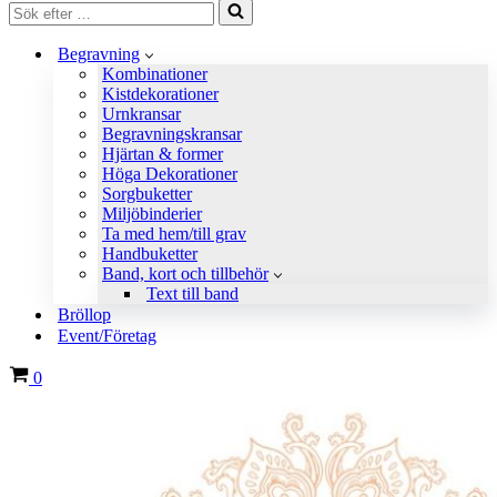
Sök
efter
…
Begravning
Kombinationer
Kistdekorationer
Urnkransar
Begravningskransar
Hjärtan & former
Höga Dekorationer
Sorgbuketter
Miljöbinderier
Ta med hem/till grav
Handbuketter
Band, kort och tillbehör
Text till band
Bröllop
Event/Företag
Varukorg
0