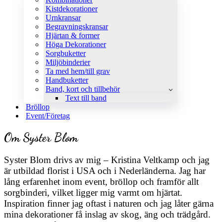
Kistdekorationer
Urnkransar
Begravningskransar
Hjärtan & former
Höga Dekorationer
Sorgbuketter
Miljöbinderier
Ta med hem/till grav
Handbuketter
Band, kort och tillbehör
Text till band
Bröllop
Event/Företag
Om Syster Blom
Syster Blom drivs av mig – Kristina Veltkamp och jag
är utbildad florist i USA och i Nederländerna. Jag har
lång erfarenhet inom event, bröllop och framför allt
sorgbinderi, vilket ligger mig varmt om hjärtat.
Inspiration finner jag oftast i naturen och jag låter gärna
mina dekorationer få inslag av skog, äng och trädgård.