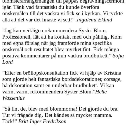
blomsterarrangemangen till pappas begravningscermoni
igår. Tänk vad fantastiskt du kunde överföra
önskemålen till det vackra vi fick se i kyrkan. Vi tyckte
alla att det var det finaste vi sett!”
Ingalena Eklind
”Jag kan verkligen rekommendera Syster Blom.
Professionell, lätt att ha kontakt med och pålitlig. Kom
med egna förslag när jag framförde mina specifika
önskemål och resultatet blev mycket fint. Fick många
positiva kommentarer på min vackra brudbukett.”
Sofia
Lord
”Efter en bröllopskonsultation fick vi hjälp av Kristina
som gjorde helt fantastiska bordsdekorationer, corsage,
hårdekoration samt en underbar brudbukett. Vi kan
varmt varmt rekommendera Syster Blom.”
Helle
Wassenius
”Så fint det blev med blommorna! Det gjorde du bra.
Tur vi frågade dig. Det kändes så mycket mamma.
Tack!”
Britt-Inger Fredrikson