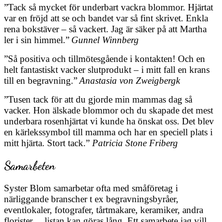
”Tack så mycket för underbart vackra blommor. Hjärtat
var en fröjd att se och bandet var så fint skrivet. Enkla
rena bokstäver – så vackert. Jag är säker på att Martha
ler i sin himmel.”
Gunnel Winnberg
”Så positiva och tillmötesgående i kontakten! Och en
helt fantastiskt vacker slutprodukt – i mitt fall en krans
till en begravning.”
Anastasia von Zweigbergk
”Tusen tack för att du gjorde min mammas dag så
vacker. Hon älskade blommor och du skapade det mest
underbara rosenhjärtat vi kunde ha önskat oss. Det blev
en kärlekssymbol till mamma och har en speciell plats i
mitt hjärta. Stort tack.”
Patricia Stone Friberg
Samarbeten
Syster Blom samarbetar ofta med småföretag i
närliggande branscher t ex begravningsbyråer,
eventlokaler, fotografer, tårtmakare, keramiker, andra
florister… listan kan göras lång. Ett samarbete jag vill