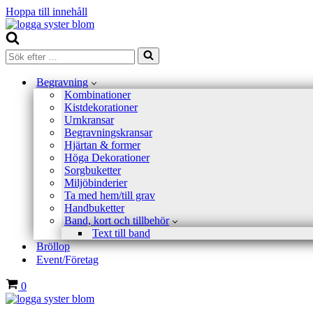
Hoppa till innehåll
Sök
efter
…
Begravning
Kombinationer
Kistdekorationer
Urnkransar
Begravningskransar
Hjärtan & former
Höga Dekorationer
Sorgbuketter
Miljöbinderier
Ta med hem/till grav
Handbuketter
Band, kort och tillbehör
Text till band
Bröllop
Event/Företag
Varukorg
0