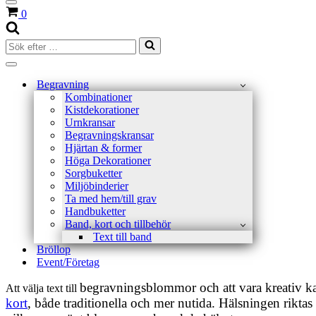
Navigeringsmeny
Varukorg
0
Sök
efter
…
Navigeringsmeny
Begravning
Kombinationer
Kistdekorationer
Urnkransar
Begravningskransar
Hjärtan & former
Höga Dekorationer
Sorgbuketter
Miljöbinderier
Ta med hem/till grav
Handbuketter
Band, kort och tillbehör
Text till band
Bröllop
Event/Företag
begravningsblommor och att vara kreativ kan
Att välja text till
kort
, både traditionella och mer nutida. Hälsningen riktas 