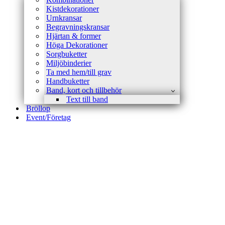
Kistdekorationer
Urnkransar
Begravningskransar
Hjärtan & former
Höga Dekorationer
Sorgbuketter
Miljöbinderier
Ta med hem/till grav
Handbuketter
Band, kort och tillbehör
Text till band
Bröllop
Event/Företag