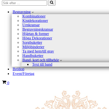
Sök
efter
…
Begravning
Kombinationer
Kistdekorationer
Urnkransar
Begravningskransar
Hjärtan & former
Höga Dekorationer
Sorgbuketter
Miljöbinderier
Ta med hem/till grav
Handbuketter
Band, kort och tillbehör
Text till band
Bröllop
Event/Företag
Varukorg
0