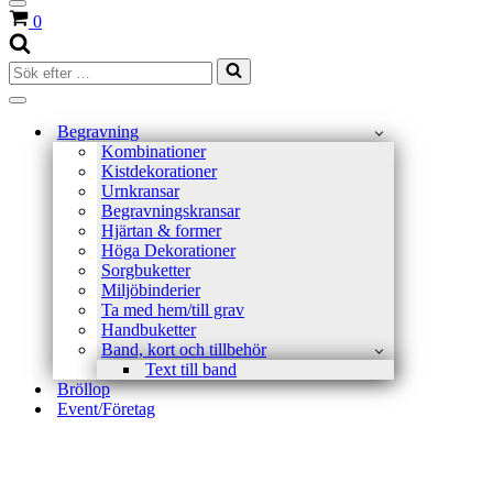
Navigeringsmeny
Varukorg
0
Sök
efter
…
Navigeringsmeny
Begravning
Kombinationer
Kistdekorationer
Urnkransar
Begravningskransar
Hjärtan & former
Höga Dekorationer
Sorgbuketter
Miljöbinderier
Ta med hem/till grav
Handbuketter
Band, kort och tillbehör
Text till band
Bröllop
Event/Företag