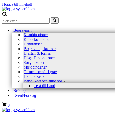
Hoppa till innehåll
Sök
efter
…
Begravning
Kombinationer
Kistdekorationer
Urnkransar
Begravningskransar
Hjärtan & former
Höga Dekorationer
Sorgbuketter
Miljöbinderier
Ta med hem/till grav
Handbuketter
Band, kort och tillbehör
Text till band
Bröllop
Event/Företag
Varukorg
0