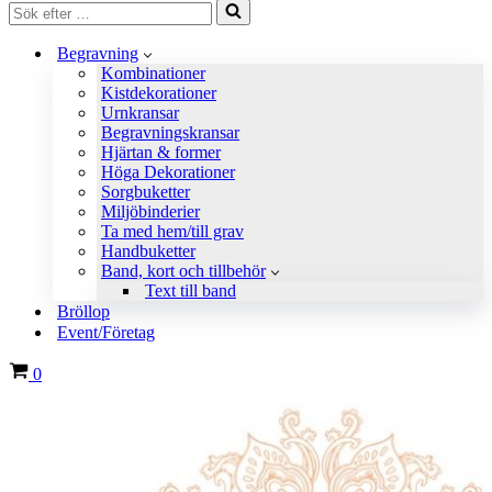
Sök
efter
…
Begravning
Kombinationer
Kistdekorationer
Urnkransar
Begravningskransar
Hjärtan & former
Höga Dekorationer
Sorgbuketter
Miljöbinderier
Ta med hem/till grav
Handbuketter
Band, kort och tillbehör
Text till band
Bröllop
Event/Företag
Varukorg
0