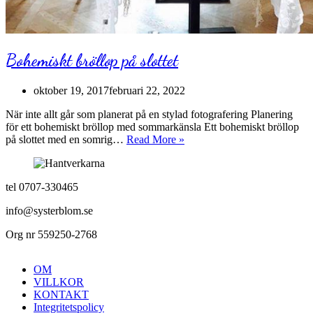
Bohemiskt bröllop på slottet
oktober 19, 2017
februari 22, 2022
När inte allt går som planerat på en stylad fotografering Planering
för ett bohemiskt bröllop med sommarkänsla Ett bohemiskt bröllop
Bohemiskt
på slottet med en somrig…
Read More »
bröllop
på
slottet
tel 0707-330465
info@systerblom.se
Org nr 559250-2768
OM
VILLKOR
KONTAKT
Integritetspolicy