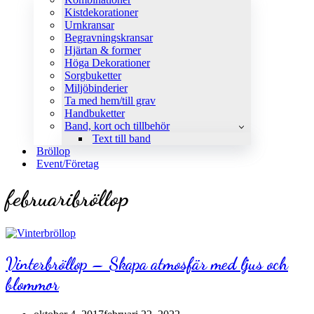
Kistdekorationer
Urnkransar
Begravningskransar
Hjärtan & former
Höga Dekorationer
Sorgbuketter
Miljöbinderier
Ta med hem/till grav
Handbuketter
Band, kort och tillbehör
Text till band
Bröllop
Event/Företag
februaribröllop
Vinterbröllop – Skapa atmosfär med ljus och
blommor