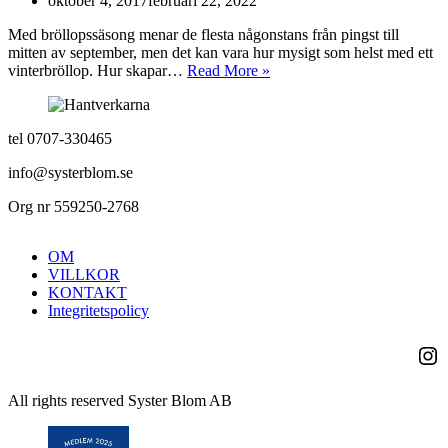
oktober 4, 2017
februari 22, 2022
Med bröllopssäsong menar de flesta någonstans från pingst till
mitten av september, men det kan vara hur mysigt som helst med ett
Vinterbröllop
vinterbröllop. Hur skapar…
Read More »
–
Skapa
atmosfär
tel 0707-330465
med
ljus
info@systerblom.se
och
blommor
Org nr 559250-2768
OM
VILLKOR
KONTAKT
Integritetspolicy
Ins
All rights reserved Syster Blom AB