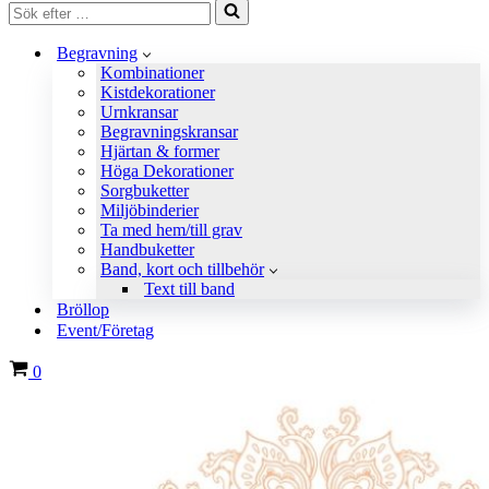
Sök
efter
…
Begravning
Kombinationer
Kistdekorationer
Urnkransar
Begravningskransar
Hjärtan & former
Höga Dekorationer
Sorgbuketter
Miljöbinderier
Ta med hem/till grav
Handbuketter
Band, kort och tillbehör
Text till band
Bröllop
Event/Företag
Varukorg
0