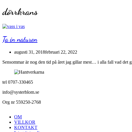
dörrkrans
Ta in naturen
augusti 31, 2018
februari 22, 2022
Sensommar är nog den tid på året jag gillar mest… i alla fall vad det g
tel 0707-330465
info@systerblom.se
Org nr 559250-2768
OM
VILLKOR
KONTAKT