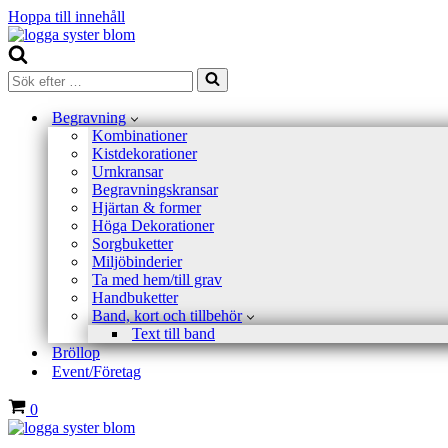
Hoppa till innehåll
Sök
efter
…
Begravning
Kombinationer
Kistdekorationer
Urnkransar
Begravningskransar
Hjärtan & former
Höga Dekorationer
Sorgbuketter
Miljöbinderier
Ta med hem/till grav
Handbuketter
Band, kort och tillbehör
Text till band
Bröllop
Event/Företag
Varukorg
0