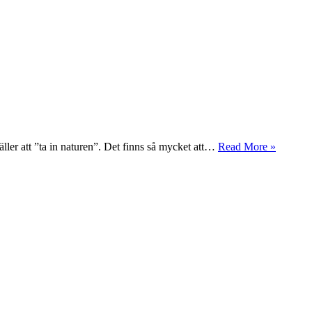
Ta
äller att ”ta in naturen”. Det finns så mycket att…
Read More »
in
naturen