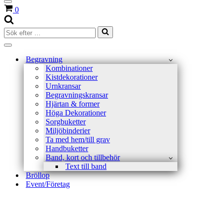
Navigeringsmeny
Varukorg
0
Sök
efter
…
Navigeringsmeny
Begravning
Kombinationer
Kistdekorationer
Urnkransar
Begravningskransar
Hjärtan & former
Höga Dekorationer
Sorgbuketter
Miljöbinderier
Ta med hem/till grav
Handbuketter
Band, kort och tillbehör
Text till band
Bröllop
Event/Företag