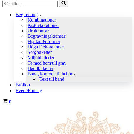
Sök
efter
…
Begravning
Kombinationer
Kistdekorationer
Urnkransar
Begravningskransar
Hjärtan & former
Höga Dekorationer
Sorgbuketter
Miljöbinderier
Ta med hem/till grav
Handbuketter
Band, kort och tillbehör
Text till band
Bröllop
Event/Företag
Varukorg
0