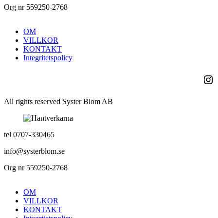
Org nr 559250-2768
OM
VILLKOR
KONTAKT
Integritetspolicy
Ins
All rights reserved Syster Blom AB
tel 0707-330465
info@systerblom.se
Org nr 559250-2768
OM
VILLKOR
KONTAKT