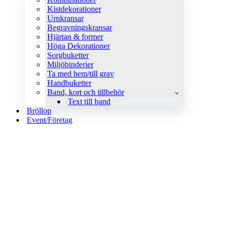
Kistdekorationer
Urnkransar
Begravningskransar
Hjärtan & former
Höga Dekorationer
Sorgbuketter
Miljöbinderier
Ta med hem/till grav
Handbuketter
Band, kort och tillbehör
Text till band
Bröllop
Event/Företag