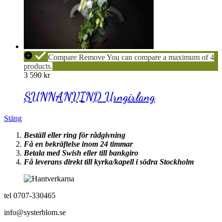
SUNNANVIND
Compare
Remove
You can compare a maximum of 4
Urngirlang
products.
3 590
kr
SUNNANVIND Urngirlang
Stäng
Beställ eller ring för rådgivning
Få en bekräftelse inom 24 timmar
Betala med Swish eller till bankgiro
Få leverans direkt till kyrka/kapell i södra Stockholm
tel 0707-330465
info@systerblom.se