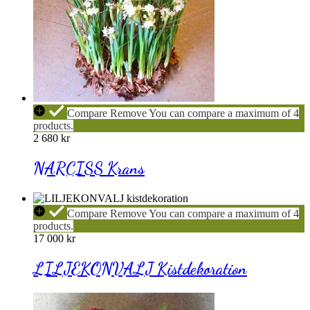
NARCISS
Compare
Remove
You can compare a maximum of 4
Krans
products.
2 680
kr
NARCISS Krans
LILJEKONVALJ
Compare
Remove
You can compare a maximum of 4
Kistdekoration
products.
17 000
kr
LILJEKONVALJ Kistdekoration