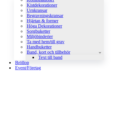
Kistdekorationer
Urnkransar
Begravningskransar
Hjärtan & former
Höga Dekorationer
Sorgbuketter
Miljöbinderier
Ta med hem/till grav
Handbuketter
Band, kort och tillbehör
Text till band
Bröllop
Event/Företag