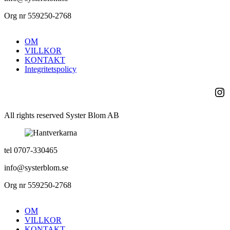
Org nr 559250-2768
OM
VILLKOR
KONTAKT
Integritetspolicy
Ins
All rights reserved Syster Blom AB
tel 0707-330465
info@systerblom.se
Org nr 559250-2768
OM
VILLKOR
KONTAKT