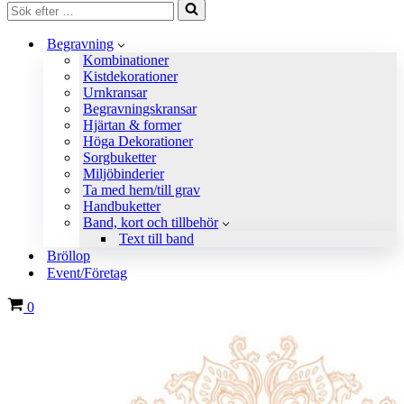
Sök
efter
…
Begravning
Kombinationer
Kistdekorationer
Urnkransar
Begravningskransar
Hjärtan & former
Höga Dekorationer
Sorgbuketter
Miljöbinderier
Ta med hem/till grav
Handbuketter
Band, kort och tillbehör
Text till band
Bröllop
Event/Företag
Varukorg
0