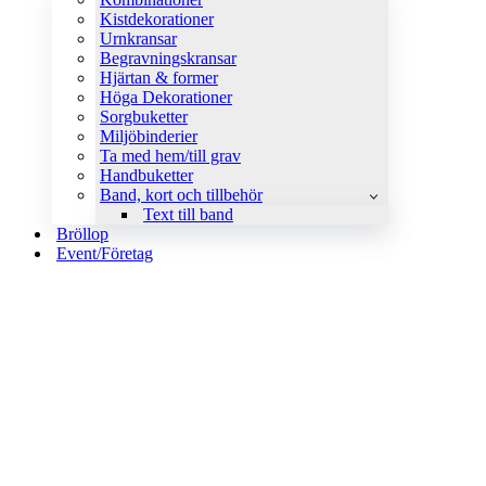
Kistdekorationer
Urnkransar
Begravningskransar
Hjärtan & former
Höga Dekorationer
Sorgbuketter
Miljöbinderier
Ta med hem/till grav
Handbuketter
Band, kort och tillbehör
Text till band
Bröllop
Event/Företag