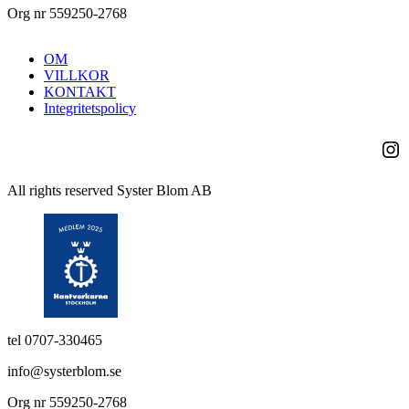
Org nr 559250-2768
OM
VILLKOR
KONTAKT
Integritetspolicy
Ins
All rights reserved Syster Blom AB
tel 0707-330465
info@systerblom.se
Org nr 559250-2768