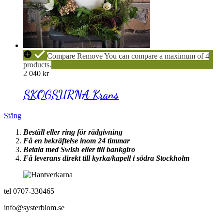
SKOGSURNA
Compare
Remove
You can compare a maximum of 4
Krans
products.
2 040
kr
SKOGSURNA Krans
Stäng
Beställ eller ring för rådgivning
Få en bekräftelse inom 24 timmar
Betala med Swish eller till bankgiro
Få leverans direkt till kyrka/kapell i södra Stockholm
tel 0707-330465
info@systerblom.se