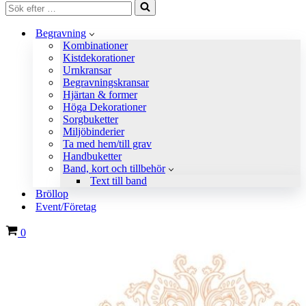
Sök
efter
…
Begravning
Kombinationer
Kistdekorationer
Urnkransar
Begravningskransar
Hjärtan & former
Höga Dekorationer
Sorgbuketter
Miljöbinderier
Ta med hem/till grav
Handbuketter
Band, kort och tillbehör
Text till band
Bröllop
Event/Företag
Varukorg
0