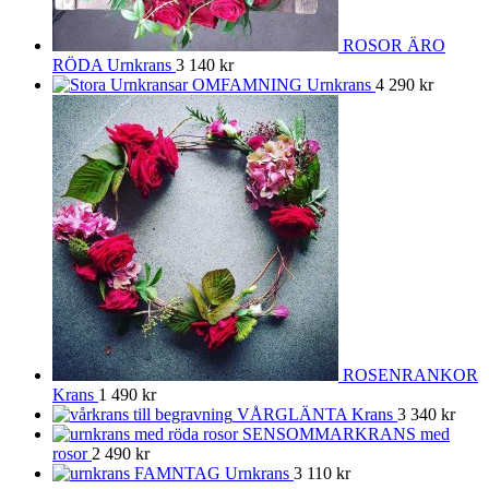
ROSOR ÄRO
RÖDA Urnkrans
3 140
kr
OMFAMNING Urnkrans
4 290
kr
ROSENRANKOR
Krans
1 490
kr
VÅRGLÄNTA Krans
3 340
kr
SENSOMMARKRANS med
rosor
2 490
kr
FAMNTAG Urnkrans
3 110
kr