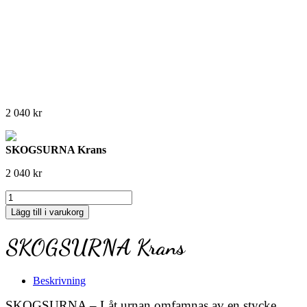
2 040
kr
SKOGSURNA Krans
2 040
kr
SKOGSURNA
Krans
Lägg till i varukorg
mängd
SKOGSURNA Krans
Beskrivning
SKOGSURNA – Låt urnan omfamnas av en stycke