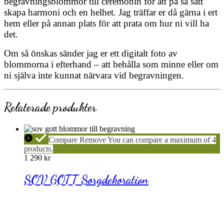
begravningsblommor till ceremonin för att på så sätt
skapa harmoni och en helhet. Jag träffar er då gärna i ert
hem eller på annan plats för att prata om hur ni vill ha
det.
Om så önskas sänder jag er ett digitalt foto av
blommorna i efterhand – att behålla som minne eller om
ni själva inte kunnat närvara vid begravningen.
Relaterade produkter
SOV
Compare
Remove
You can compare a maximum of 4
GOTT
products.
Sorgdekoration
1 290
kr
SOV GOTT Sorgdekoration