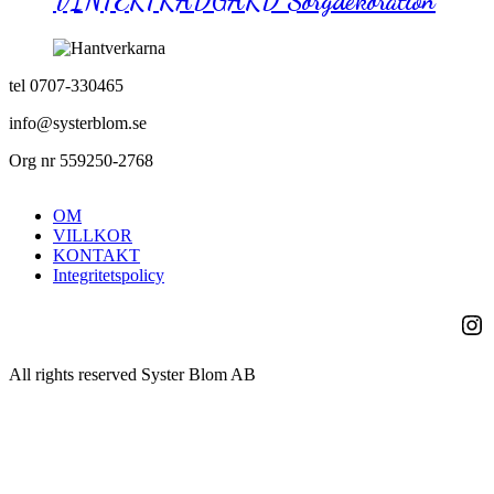
VINTERTRÄDGÅRD Sorgdekoration
tel 0707-330465
info@systerblom.se
Org nr 559250-2768
OM
VILLKOR
KONTAKT
Integritetspolicy
Ins
All rights reserved Syster Blom AB