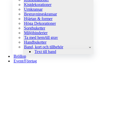
Kistdekorationer
Urnkransar
Begravningskransar
Hjärtan & former
Höga Dekorationer
Sorgbuketter
Miljöbinderier
Ta med hem/till grav
Handbuketter
Band, kort och tillbehör
Text till band
Bröllop
Event/Företag