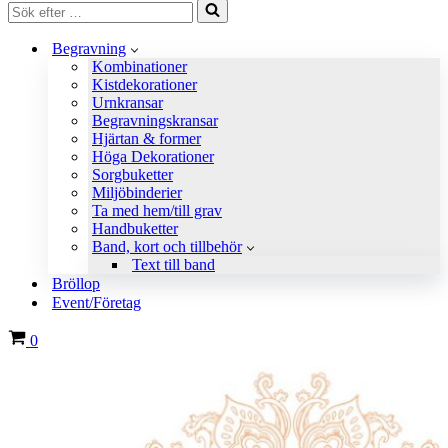
Sök
efter
…
Begravning
Kombinationer
Kistdekorationer
Urnkransar
Begravningskransar
Hjärtan & former
Höga Dekorationer
Sorgbuketter
Miljöbinderier
Ta med hem/till grav
Handbuketter
Band, kort och tillbehör
Text till band
Bröllop
Event/Företag
Varukorg
0