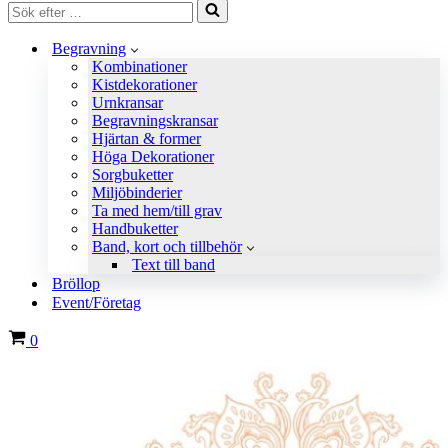
Sök
efter
…
Begravning
Kombinationer
Kistdekorationer
Urnkransar
Begravningskransar
Hjärtan & former
Höga Dekorationer
Sorgbuketter
Miljöbinderier
Ta med hem/till grav
Handbuketter
Band, kort och tillbehör
Text till band
Bröllop
Event/Företag
Varukorg
0