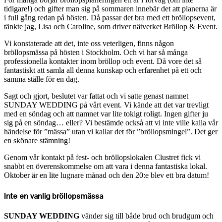
tidigare!) och gifter man sig på sommaren innebär det att planerna är
i full gång redan på hösten. Då passar det bra med ett bröllopsevent,
tänkte jag, Lisa och Caroline, som driver nätverket Bröllop & Event.
Vi konstaterade att det, inte oss veterligen, finns någon
bröllopsmässa på hösten i Stockholm. Och vi har så många
professionella kontakter inom bröllop och event. Då vore det så
fantastiskt att samla all denna kunskap och erfarenhet på ett och
samma ställe för en dag.
Sagt och gjort, beslutet var fattat och vi satte genast namnet
SUNDAY WEDDING på vårt event. Vi kände att det var trevligt
med en söndag och att namnet var lite tokigt roligt. Ingen gifter ju
sig på en söndag… eller? Vi bestämde också att vi inte ville kalla vår
händelse för ”mässa” utan vi kallar det för ”bröllopsmingel”. Det ger
en skönare stämning!
Genom vår kontakt på fest- och bröllopslokalen Clustret fick vi
snabbt en överenskommelse om att vara i denna fantastiska lokal.
Oktober är en lite lugnare månad och den 20:e blev ett bra datum!
Inte en vanlig bröllopsmässa
SUNDAY WEDDING
vänder sig till både brud och brudgum och