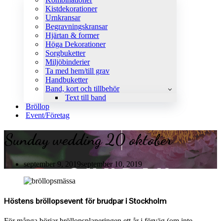
Kistdekorationer
Urnkransar
Begravningskransar
Hjärtan & former
Höga Dekorationer
Sorgbuketter
Miljöbinderier
Ta med hem/till grav
Handbuketter
Band, kort och tillbehör
Text till band
Bröllop
Event/Företag
Sunday wedding 20 oktober
september 9, 2019
september 10, 2019
Höstens bröllopsevent för brudpar i Stockholm
För många börjar bröllopsplaneringen ett år i förväg (om inte