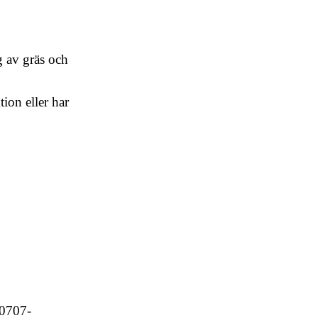
g av gräs och
ion eller har
 0707-