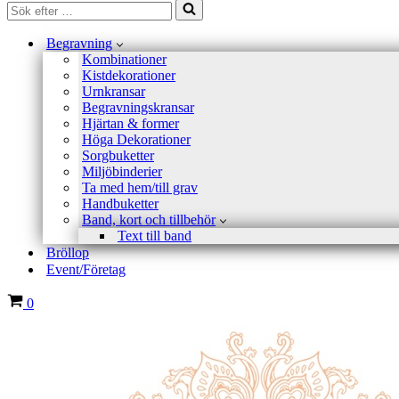
Sök
efter
…
Begravning
Kombinationer
Kistdekorationer
Urnkransar
Begravningskransar
Hjärtan & former
Höga Dekorationer
Sorgbuketter
Miljöbinderier
Ta med hem/till grav
Handbuketter
Band, kort och tillbehör
Text till band
Bröllop
Event/Företag
Varukorg
0