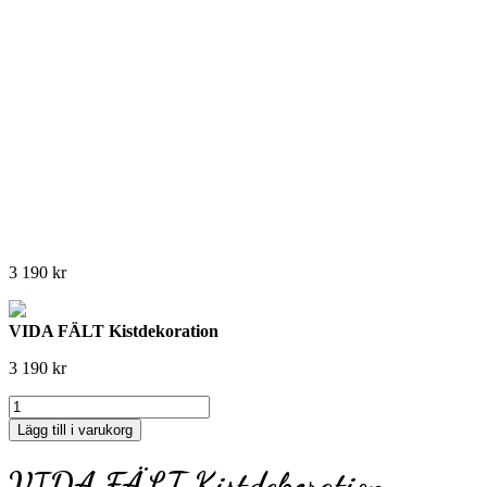
3 190
kr
VIDA FÄLT Kistdekoration
3 190
kr
VIDA
FÄLT
Lägg till i varukorg
Kistdekoration
mängd
VIDA FÄLT Kistdekoration