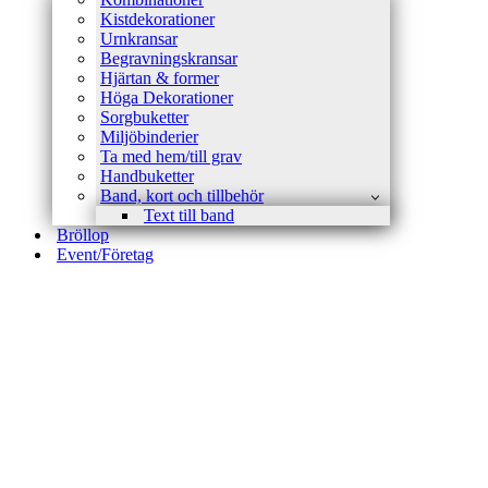
Kistdekorationer
Urnkransar
Begravningskransar
Hjärtan & former
Höga Dekorationer
Sorgbuketter
Miljöbinderier
Ta med hem/till grav
Handbuketter
Band, kort och tillbehör
Text till band
Bröllop
Event/Företag