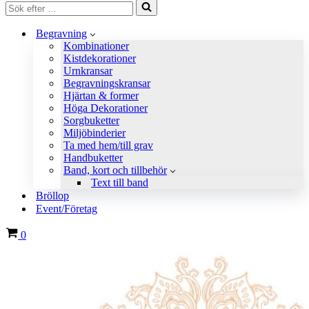
Sök
efter
…
Begravning
Kombinationer
Kistdekorationer
Urnkransar
Begravningskransar
Hjärtan & former
Höga Dekorationer
Sorgbuketter
Miljöbinderier
Ta med hem/till grav
Handbuketter
Band, kort och tillbehör
Text till band
Bröllop
Event/Företag
Varukorg
0