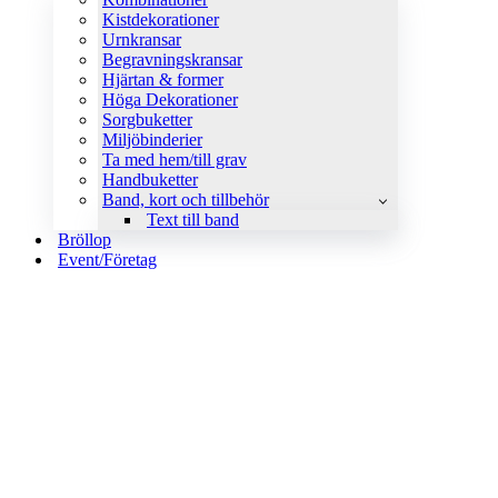
Kistdekorationer
Urnkransar
Begravningskransar
Hjärtan & former
Höga Dekorationer
Sorgbuketter
Miljöbinderier
Ta med hem/till grav
Handbuketter
Band, kort och tillbehör
Text till band
Bröllop
Event/Företag