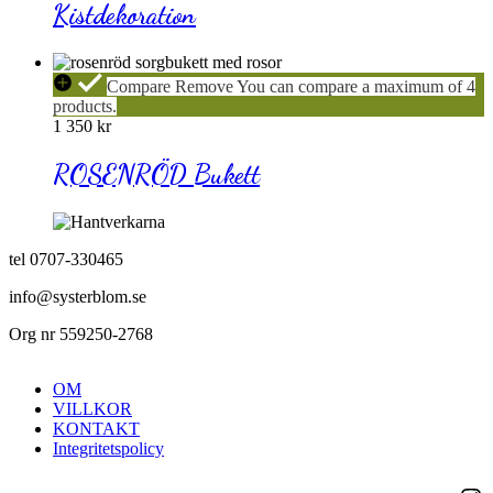
Kistdekoration
ROSENRÖD
Compare
Remove
You can compare a maximum of 4
Bukett
products.
1 350
kr
ROSENRÖD Bukett
tel 0707-330465
info@systerblom.se
Org nr 559250-2768
OM
VILLKOR
KONTAKT
Integritetspolicy