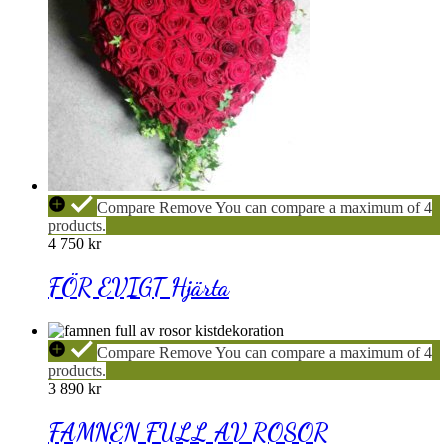
FÖR
Compare
Remove
You can compare a maximum of 4
EVIGT
products.
Hjärta
4 750
kr
FÖR EVIGT Hjärta
FAMNEN
Compare
Remove
You can compare a maximum of 4
FULL
products.
AV
3 890
kr
ROSOR
Kistdekoration
FAMNEN FULL AV ROSOR