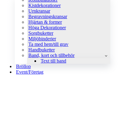
Kistdekorationer
Urnkransar
Begravningskransar
Hjärtan & former
Höga Dekorationer
Sorgbuketter
Miljöbinderier
Ta med hem/till grav
Handbuketter
Band, kort och tillbehör
Text till band
Bröllop
Event/Företag