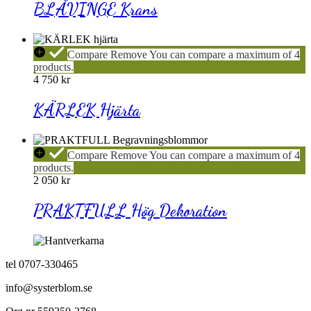
BLÅVINGE Krans
KÄRLEK
Compare
Remove
You can compare a maximum of 4
Hjärta
products.
4 750
kr
KÄRLEK Hjärta
PRAKTFULL
Compare
Remove
You can compare a maximum of 4
Hög
products.
Dekoration
2 050
kr
PRAKTFULL Hög Dekoration
tel 0707-330465
info@systerblom.se