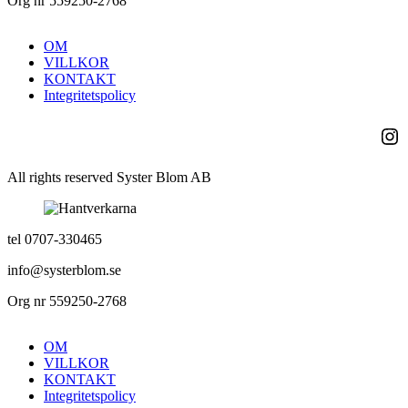
Org nr 559250-2768
OM
VILLKOR
KONTAKT
Integritetspolicy
Ins
All rights reserved Syster Blom AB
tel 0707-330465
info@systerblom.se
Org nr 559250-2768
OM
VILLKOR
KONTAKT
Integritetspolicy