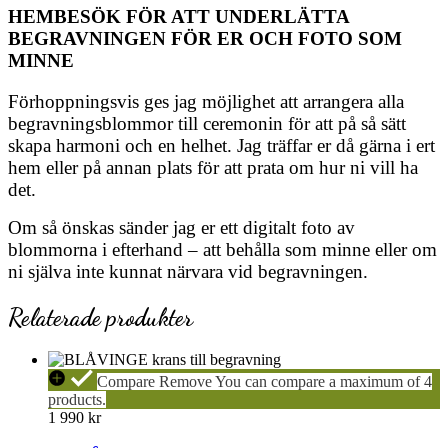
HEMBESÖK FÖR ATT UNDERLÄTTA
BEGRAVNINGEN FÖR ER OCH FOTO SOM
MINNE
Förhoppningsvis ges jag möjlighet att arrangera alla
begravningsblommor till ceremonin för att på så sätt
skapa harmoni och en helhet. Jag träffar er då gärna i ert
hem eller på annan plats för att prata om hur ni vill ha
det.
Om så önskas sänder jag er ett digitalt foto av
blommorna i efterhand – att behålla som minne eller om
ni själva inte kunnat närvara vid begravningen.
Relaterade produkter
BLÅVINGE
Compare
Remove
You can compare a maximum of 4
Krans
products.
1 990
kr