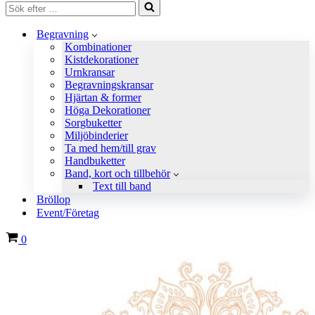
Sök
efter
…
Begravning
Kombinationer
Kistdekorationer
Urnkransar
Begravningskransar
Hjärtan & former
Höga Dekorationer
Sorgbuketter
Miljöbinderier
Ta med hem/till grav
Handbuketter
Band, kort och tillbehör
Text till band
Bröllop
Event/Företag
Varukorg
0