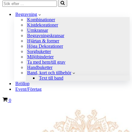
Sök
efter
…
Begravning
Kombinationer
Kistdekorationer
Urnkransar
Begravningskransar
Hjärtan & former
Höga Dekorationer
Sorgbuketter
Miljöbinderier
Ta med hem/till grav
Handbuketter
Band, kort och tillbehör
Text till band
Bröllop
Event/Företag
Varukorg
0