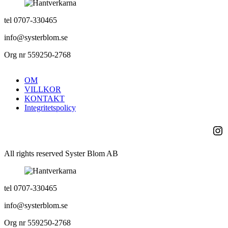
tel 0707-330465
info@systerblom.se
Org nr 559250-2768
OM
VILLKOR
KONTAKT
Integritetspolicy
Ins
All rights reserved Syster Blom AB
tel 0707-330465
info@systerblom.se
Org nr 559250-2768