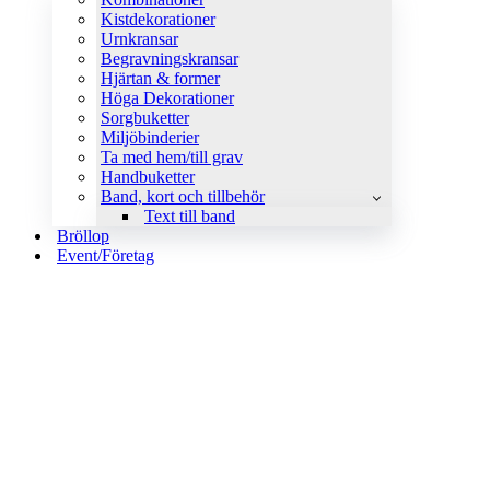
Kistdekorationer
Urnkransar
Begravningskransar
Hjärtan & former
Höga Dekorationer
Sorgbuketter
Miljöbinderier
Ta med hem/till grav
Handbuketter
Band, kort och tillbehör
Text till band
Bröllop
Event/Företag