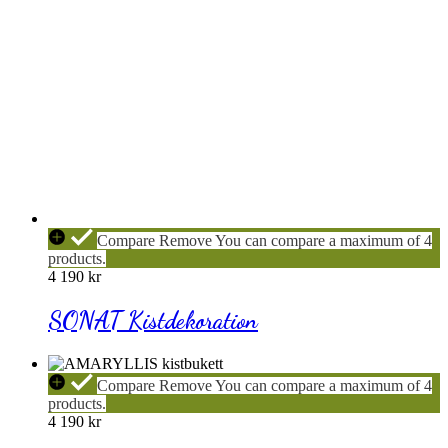
SONAT
Compare
Remove
You can compare a maximum of 4
Kistdekoration
products.
4 190
kr
SONAT Kistdekoration
AMARYLLIS
Compare
Remove
You can compare a maximum of 4
Kistdekoration
products.
4 190
kr