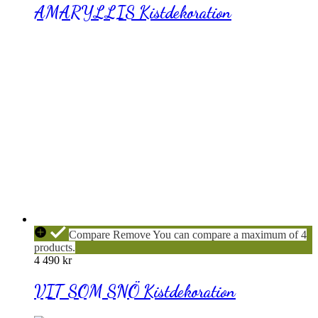
AMARYLLIS Kistdekoration
VIT
Compare
Remove
You can compare a maximum of 4
SOM
products.
SNÖ
4 490
kr
Kistdekoration
VIT SOM SNÖ Kistdekoration