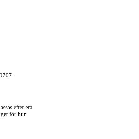
 0707-
ssas efter era
dget för hur