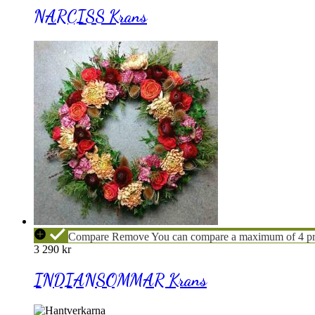
NARCISS Krans
INDIANSOMMAR
Compare
Remove
You can compare a maximum of 4 pr
Krans
3 290
kr
INDIANSOMMAR Krans