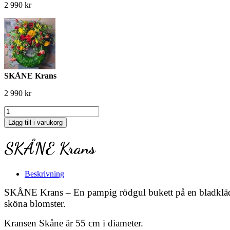
2 990
kr
SKÅNE Krans
2 990
kr
SKÅNE
Krans
Lägg till i varukorg
mängd
SKÅNE Krans
Beskrivning
SKÅNE Krans – En pampig rödgul bukett på en bladklädd 
sköna blomster.
Kransen Skåne är 55 cm i diameter.