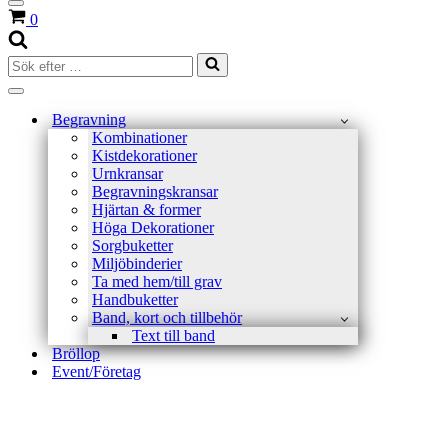
Navigeringsmeny
Varukorg
0
Sök
efter
…
Navigeringsmeny
Begravning
Kombinationer
Kistdekorationer
Urnkransar
Begravningskransar
Hjärtan & former
Höga Dekorationer
Sorgbuketter
Miljöbinderier
Ta med hem/till grav
Handbuketter
Band, kort och tillbehör
Text till band
Bröllop
Event/Företag