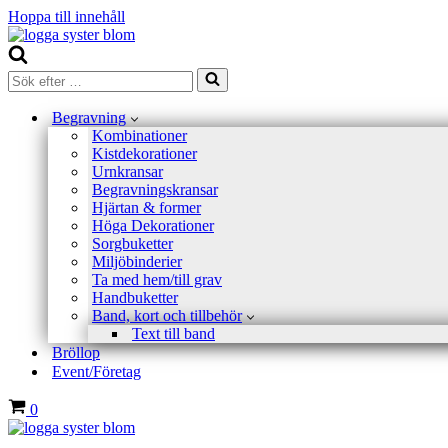
Hoppa till innehåll
Sök
efter
…
Begravning
Kombinationer
Kistdekorationer
Urnkransar
Begravningskransar
Hjärtan & former
Höga Dekorationer
Sorgbuketter
Miljöbinderier
Ta med hem/till grav
Handbuketter
Band, kort och tillbehör
Text till band
Bröllop
Event/Företag
Varukorg
0