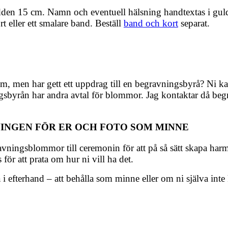
en 15 cm. Namn och eventuell hälsning handtextas i guld e
eller ett smalare band. Beställ
band och kort
separat.
om, men har gett ett uppdrag till en begravningsbyrå? Ni kan
gsbyrån har andra avtal för blommor. Jag kontaktar då be
INGEN FÖR ER OCH FOTO SOM MINNE
avningsblommor till ceremonin för att på så sätt skapa har
 för att prata om hur ni vill ha det.
i efterhand – att behålla som minne eller om ni själva inte