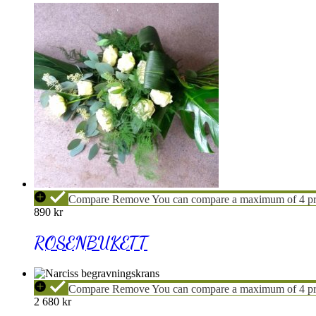
ROSENBUKETT
Compare
Remove
You can compare a maximum of 4 pr
890
kr
ROSENBUKETT
NARCISS
Compare
Remove
You can compare a maximum of 4 pr
Krans
2 680
kr