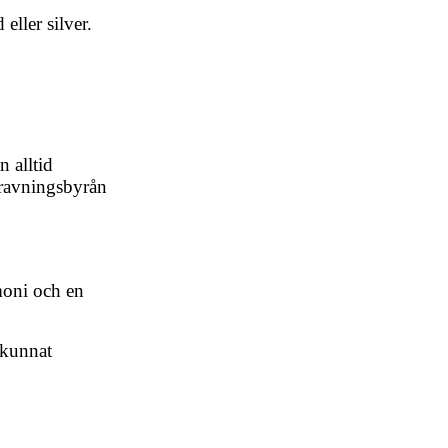
ller silver.
 alltid
gravningsbyrån
moni och en
 kunnat