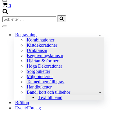
Navigeringsmeny
Varukorg
0
Sök
efter
…
Navigeringsmeny
Begravning
Kombinationer
Kistdekorationer
Urnkransar
Begravningskransar
Hjärtan & former
Höga Dekorationer
Sorgbuketter
Miljöbinderier
Ta med hem/till grav
Handbuketter
Band, kort och tillbehör
Text till band
Bröllop
Event/Företag