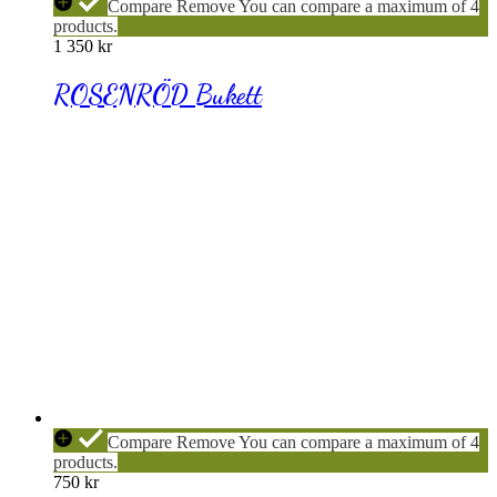
ROSENRÖD
Compare
Remove
You can compare a maximum of 4
Bukett
products.
1 350
kr
ROSENRÖD Bukett
TRUBADUR
Compare
Remove
You can compare a maximum of 4
Bukett
products.
750
kr