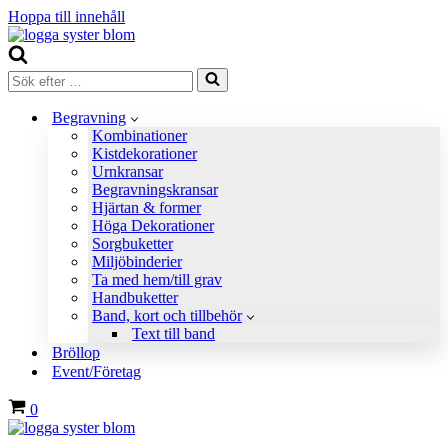
Hoppa till innehåll
Sök
efter
…
Begravning
Kombinationer
Kistdekorationer
Urnkransar
Begravningskransar
Hjärtan & former
Höga Dekorationer
Sorgbuketter
Miljöbinderier
Ta med hem/till grav
Handbuketter
Band, kort och tillbehör
Text till band
Bröllop
Event/Företag
Varukorg
0