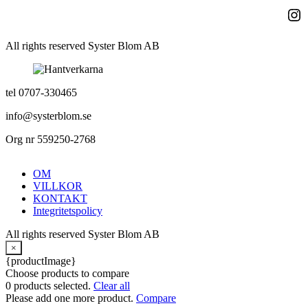
Ins
All rights reserved Syster Blom AB
tel 0707-330465
info@systerblom.se
Org nr 559250-2768
OM
VILLKOR
KONTAKT
Integritetspolicy
All rights reserved Syster Blom AB
×
{productImage}
Choose products to compare
0
products selected.
Clear all
Please add one more product.
Compare