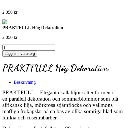
2 050
kr
PRAKTFULL Hög Dekoration
2 050
kr
PRAKTFULL
Hög
Lägg till i varukorg
Dekoration
mängd
PRAKTFULL Hög Dekoration
Beskrivning
PRAKTFULL – Eleganta kallaliljor sätter formen i
en parallell dekoration och sommarblommor som blå
afrikansk lilja, mörkrosa stjärnflocka och vallmons
maffiga frökapslar på en bas av olika somriga blad som
funkia och rosenrabarber.