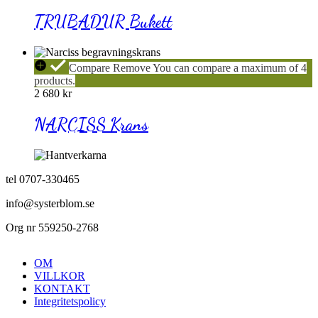
TRUBADUR Bukett
NARCISS
Compare
Remove
You can compare a maximum of 4
Krans
products.
2 680
kr
NARCISS Krans
tel 0707-330465
info@systerblom.se
Org nr 559250-2768
OM
VILLKOR
KONTAKT
Integritetspolicy