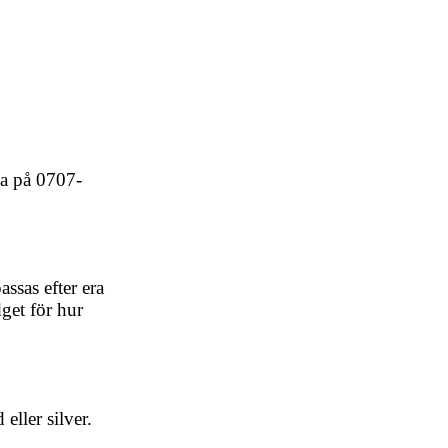
ga på 0707-
ssas efter era
dget för hur
ller silver.