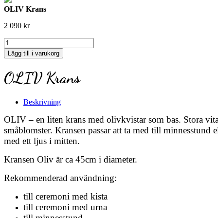
OLIV Krans
2 090
kr
OLIV
Krans
Lägg till i varukorg
mängd
OLIV Krans
Beskrivning
OLIV – en liten krans med olivkvistar som bas. Stora vi
småblomster. Kransen passar att ta med till minnesstund
med ett ljus i mitten.
Kransen Oliv är ca 45cm i diameter.
Rekommenderad användning:
till ceremoni med kista
till ceremoni med urna
till minnesstund