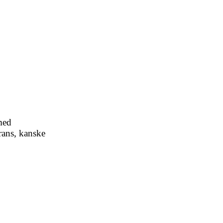
med
rans, kanske