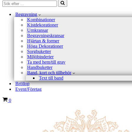
Sök
efter
…
Begravning
Kombinationer
Kistdekorationer
Urnkransar
Begravningskransar
Hjärtan & former
Höga Dekorationer
Sorgbuketter
Miljöbinderier
Ta med hem/till grav
Handbuketter
Band, kort och tillbehör
Text till band
Bröllop
Event/Företag
Varukorg
0