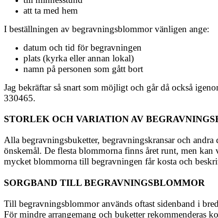
att ta med hem
I beställningen av begravningsblommor vänligen ange:
datum och tid för begravningen
plats (kyrka eller annan lokal)
namn på personen som gått bort
Jag bekräftar så snart som möjligt och går då också igenom
330465.
STORLEK OCH VARIATION AV BEGRAVNIN
Alla begravningsbuketter, begravningskransar och andra de
önskemål. De flesta blommorna finns året runt, men kan var
mycket blommorna till begravningen får kosta och beskriva
SORGBAND TILL BEGRAVNINGSBLOMMOR
Till begravningsblommor används oftast sidenband i bredd
För mindre arrangemang och buketter rekommenderas kort 