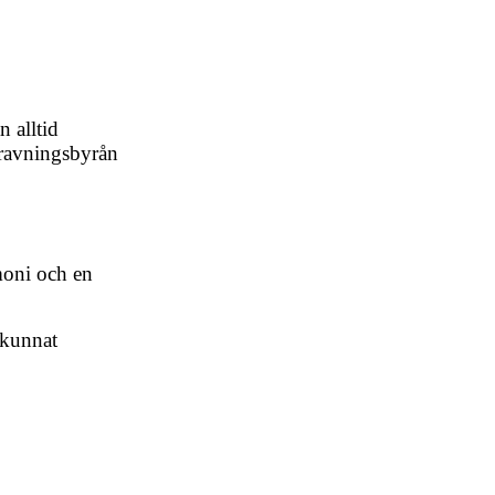
 alltid
gravningsbyrån
moni och en
 kunnat