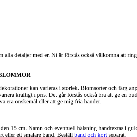
 alla detaljer med er. Ni är förstås också välkomna att rin
GSBLOMMOR
korationer kan varieras i storlek. Blomsorter och färg anpa
iera kraftigt i pris. Det går förstås också bra att ge en bu
 era önskemål eller att ge mig fria händer.
en 15 cm. Namn och eventuell hälsning handtextas i guld e
eller ett smalare band. Beställ
band och kort
separat.