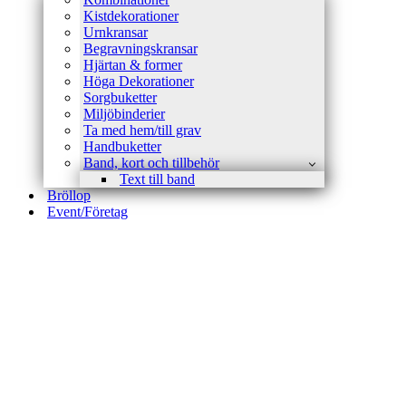
Kistdekorationer
Urnkransar
Begravningskransar
Hjärtan & former
Höga Dekorationer
Sorgbuketter
Miljöbinderier
Ta med hem/till grav
Handbuketter
Band, kort och tillbehör
Text till band
Bröllop
Event/Företag