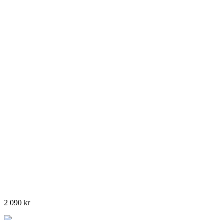
2 090
kr