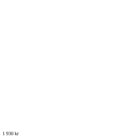
1 930
kr