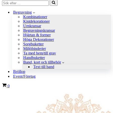
Sök
efter
…
Begravning
Kombinationer
Kistdekorationer
Urnkransar
Begravningskransar
Hjärtan & former
Höga Dekorationer
Sorgbuketter
Miljöbinderier
Ta med hem/till grav
Handbuketter
Band, kort och tillbehör
Text till band
Bröllop
Event/Företag
Varukorg
0