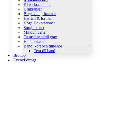
Kistdekorationer
Urnkransar
Begravningskransar
Hjärtan & former
Höga Dekorationer
Sorgbuketter
Miljöbinderier
Ta med hem/till grav
Handbuketter
Band, kort och tillbehör
Text till band
Bröllop
Event/Företag