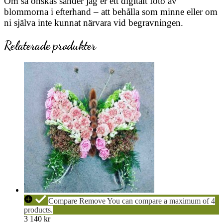
Om så önskas sänder jag er ett digitalt foto av
blommorna i efterhand – att behålla som minne eller om
ni själva inte kunnat närvara vid begravningen.
Relaterade produkter
VINGSLAG
Compare
Remove
You can compare a maximum of 4
Fjäril
products.
3 140
kr