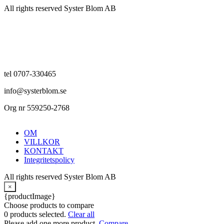
All rights reserved Syster Blom AB
tel 0707-330465
info@systerblom.se
Org nr 559250-2768
OM
VILLKOR
KONTAKT
Integritetspolicy
All rights reserved Syster Blom AB
×
{productImage}
Choose products to compare
0
products selected.
Clear all
Please add one more product.
Compare