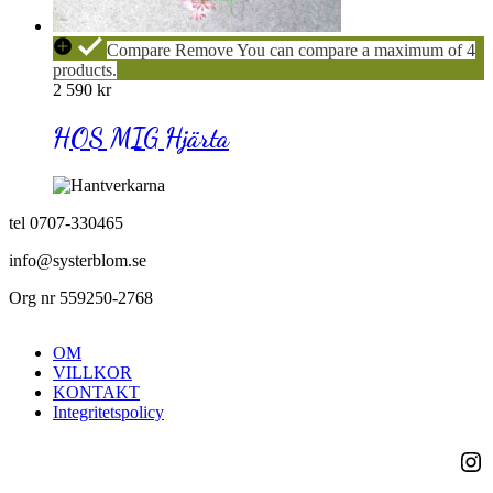
HOS
Compare
Remove
You can compare a maximum of 4
MIG
products.
Hjärta
2 590
kr
HOS MIG Hjärta
tel 0707-330465
info@systerblom.se
Org nr 559250-2768
OM
VILLKOR
KONTAKT
Integritetspolicy
Ins