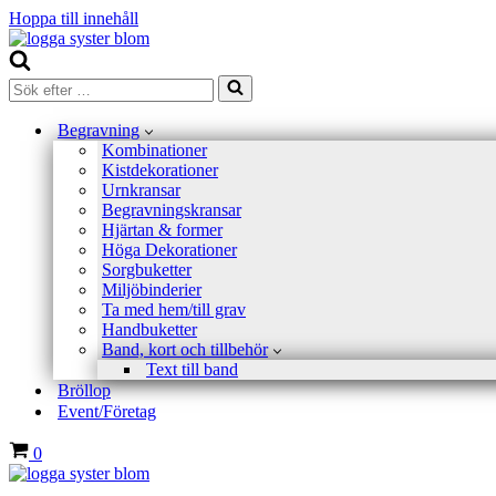
Hoppa till innehåll
Sök
efter
…
Begravning
Kombinationer
Kistdekorationer
Urnkransar
Begravningskransar
Hjärtan & former
Höga Dekorationer
Sorgbuketter
Miljöbinderier
Ta med hem/till grav
Handbuketter
Band, kort och tillbehör
Text till band
Bröllop
Event/Företag
Varukorg
0