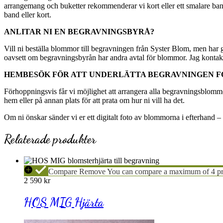
arrangemang och buketter rekommenderar vi kort eller ett smalare ban
band eller kort.
ANLITAR NI EN BEGRAVNINGSBYRÅ?
Vill ni beställa blommor till begravningen från Syster Blom, men har g
oavsett om begravningsbyrån har andra avtal för blommor. Jag kontakt
HEMBESÖK FÖR ATT UNDERLÄTTA BEGRAVNINGEN F
Förhoppningsvis får vi möjlighet att arrangera alla begravningsblommor 
hem eller på annan plats för att prata om hur ni vill ha det.
Om ni önskar sänder vi er ett digitalt foto av blommorna i efterhand –
Relaterade produkter
HOS
Compare
Remove
You can compare a maximum of 4 pr
MIG
2 590
kr
Hjärta
HOS MIG Hjärta