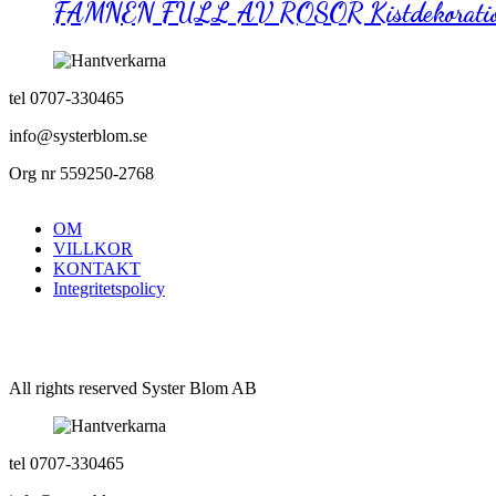
FAMNEN FULL AV ROSOR Kistdekorati
Kistdekoration
tel 0707-330465
info@systerblom.se
Org nr 559250-2768
OM
VILLKOR
KONTAKT
Integritetspolicy
All rights reserved Syster Blom AB
tel 0707-330465