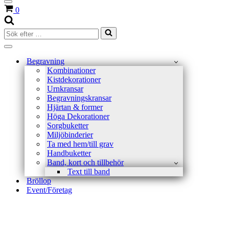
Navigeringsmeny
Varukorg
0
Sök
efter
…
Navigeringsmeny
Begravning
Kombinationer
Kistdekorationer
Urnkransar
Begravningskransar
Hjärtan & former
Höga Dekorationer
Sorgbuketter
Miljöbinderier
Ta med hem/till grav
Handbuketter
Band, kort och tillbehör
Text till band
Bröllop
Event/Företag