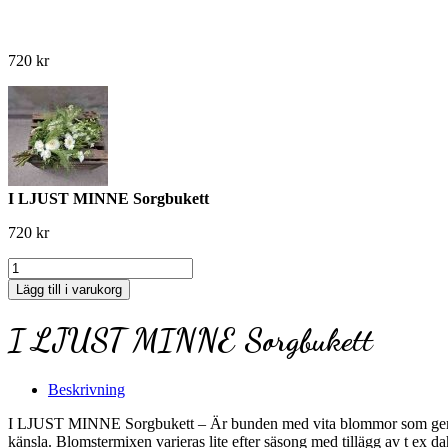
720
kr
I LJUST MINNE Sorgbukett
720
kr
I
LJUST
Lägg till i varukorg
MINNE
Sorgbukett
I LJUST MINNE Sorgbukett
mängd
Beskrivning
I LJUST MINNE Sorgbukett – Är bunden med vita blommor som germini,
känsla. Blomstermixen varieras lite efter säsong med tillägg av t ex 