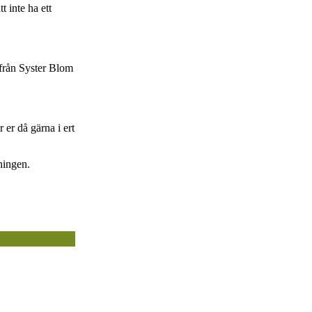
t inte ha ett
 från Syster Blom
 er då gärna i ert
ningen.