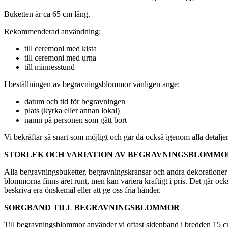
Buketten är ca 65 cm lång.
Rekommenderad användning:
till ceremoni med kista
till ceremoni med urna
till minnesstund
I beställningen av begravningsblommor vänligen ange:
datum och tid för begravningen
plats (kyrka eller annan lokal)
namn på personen som gått bort
Vi bekräftar så snart som möjligt och går då också igenom alla detalj
STORLEK OCH VARIATION AV BEGRAVNINGSBLOMM
Alla begravningsbuketter, begravningskransar och andra dekorationer k
blommorna finns året runt, men kan variera kraftigt i pris. Det går oc
beskriva era önskemål eller att ge oss fria händer.
SORGBAND TILL BEGRAVNINGSBLOMMOR
Till begravningsblommor använder vi oftast sidenband i bredden 15 cm