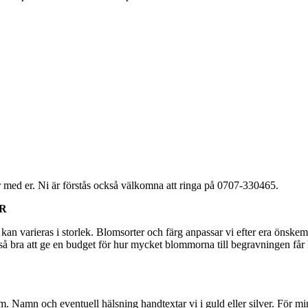
er med er. Ni är förstås också välkomna att ringa på 0707-330465.
OR
an varieras i storlek. Blomsorter och färg anpassar vi efter era önskemå
kså bra att ge en budget för hur mycket blommorna till begravningen får
. Namn och eventuell hälsning handtextar vi i guld eller silver. För mi