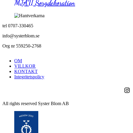
MJAU Sorgdekoration
tel 0707-330465
info@systerblom.se
Org nr 559250-2768
OM
VILLKOR
KONTAKT
Integritetspolicy
Ins
All rights reserved Syster Blom AB