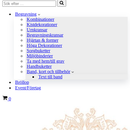
Sök
efter
…
Begravning
Kombinationer
Kistdekorationer
Urnkransar
Begravningskransar
Hjärtan & former
Höga Dekorationer
Sorgbuketter
Miljöbinderier
Ta med hem/till grav
Handbuketter
Band, kort och tillbehör
Text till band
Bröllop
Event/Företag
Varukorg
0