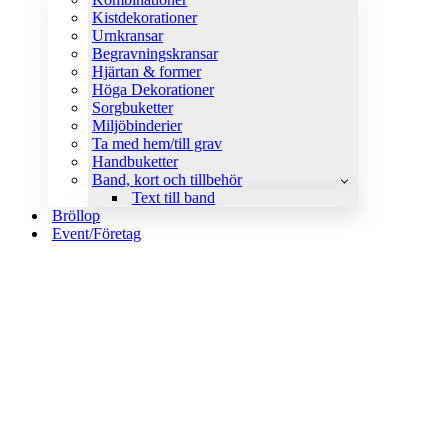
Kistdekorationer
Urnkransar
Begravningskransar
Hjärtan & former
Höga Dekorationer
Sorgbuketter
Miljöbinderier
Ta med hem/till grav
Handbuketter
Band, kort och tillbehör
Text till band
Bröllop
Event/Företag