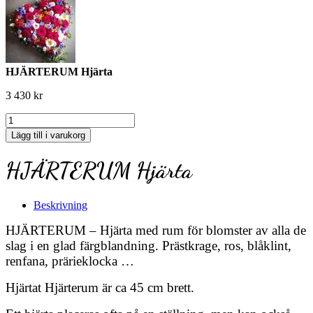
HJÄRTERUM Hjärta
3 430
kr
HJÄRTERUM
Hjärta
Lägg till i varukorg
mängd
HJÄRTERUM Hjärta
Beskrivning
HJÄRTERUM – Hjärta med rum för blomster av alla de
slag i en glad färgblandning. Prästkrage, ros, blåklint,
renfana, prärieklocka …
Hjärtat Hjärterum är ca 45 cm brett.