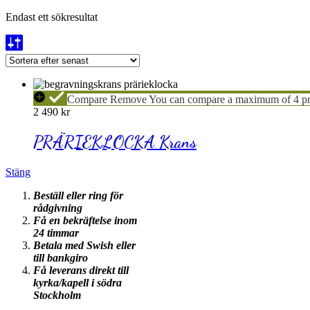
Endast ett sökresultat
PRÄRIEKLOCKA
Compare
Remove
You can compare a maximum of 4 pr
Krans
2 490
kr
PRÄRIEKLOCKA Krans
Stäng
Beställ eller ring för
rådgivning
Få en bekräftelse inom
24 timmar
Betala med Swish eller
till bankgiro
Få leverans direkt till
kyrka/kapell i södra
Stockholm