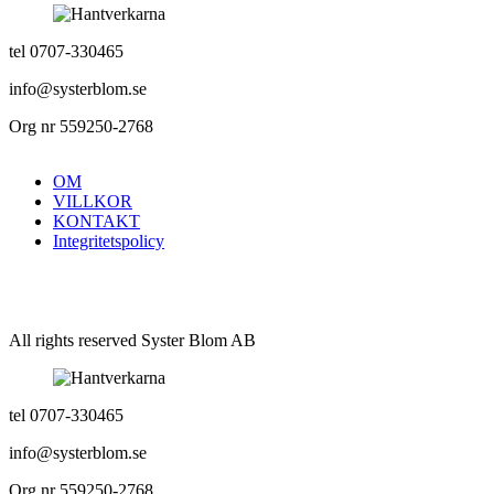
tel 0707-330465
info@systerblom.se
Org nr 559250-2768
OM
VILLKOR
KONTAKT
Integritetspolicy
All rights reserved Syster Blom AB
tel 0707-330465
info@systerblom.se
Org nr 559250-2768