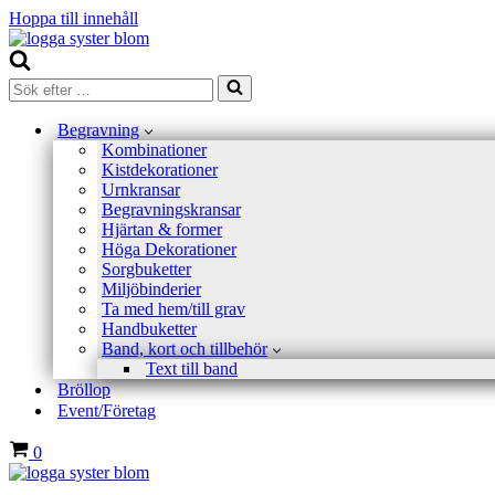
Hoppa till innehåll
Sök
efter
…
Begravning
Kombinationer
Kistdekorationer
Urnkransar
Begravningskransar
Hjärtan & former
Höga Dekorationer
Sorgbuketter
Miljöbinderier
Ta med hem/till grav
Handbuketter
Band, kort och tillbehör
Text till band
Bröllop
Event/Företag
Varukorg
0