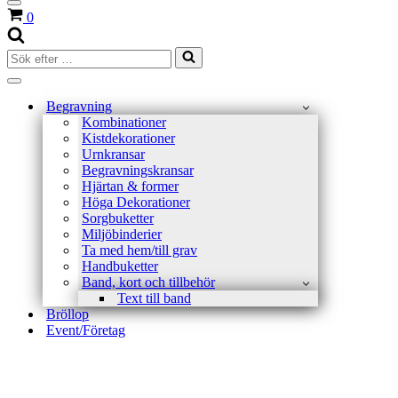
Navigeringsmeny
Varukorg
0
Sök
efter
…
Navigeringsmeny
Begravning
Kombinationer
Kistdekorationer
Urnkransar
Begravningskransar
Hjärtan & former
Höga Dekorationer
Sorgbuketter
Miljöbinderier
Ta med hem/till grav
Handbuketter
Band, kort och tillbehör
Text till band
Bröllop
Event/Företag