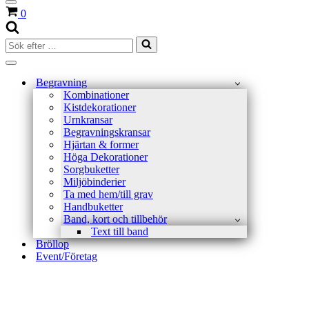
Navigeringsmeny
Varukorg
0
Sök
efter
…
Navigeringsmeny
Begravning
Kombinationer
Kistdekorationer
Urnkransar
Begravningskransar
Hjärtan & former
Höga Dekorationer
Sorgbuketter
Miljöbinderier
Ta med hem/till grav
Handbuketter
Band, kort och tillbehör
Text till band
Bröllop
Event/Företag