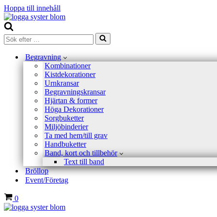
Hoppa till innehåll
Sök
efter
…
Begravning
Kombinationer
Kistdekorationer
Urnkransar
Begravningskransar
Hjärtan & former
Höga Dekorationer
Sorgbuketter
Miljöbinderier
Ta med hem/till grav
Handbuketter
Band, kort och tillbehör
Text till band
Bröllop
Event/Företag
Varukorg
0