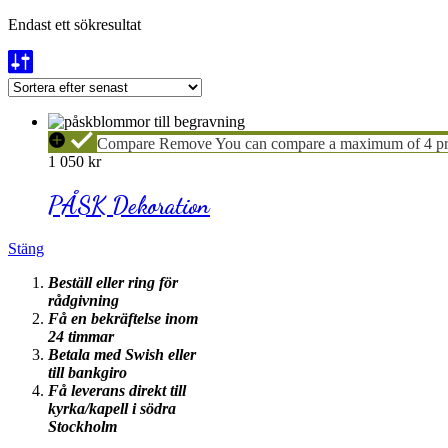
Endast ett sökresultat
PÅSK
Compare
Remove
You can compare a maximum of 4 pr
Dekoration
1 050
kr
PÅSK Dekoration
Stäng
Beställ eller ring för
rådgivning
Få en bekräftelse inom
24 timmar
Betala med Swish eller
till bankgiro
Få leverans direkt till
kyrka/kapell i södra
Stockholm