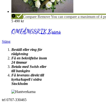
OMFÅNGSRIK
Compare
Remove
You can compare a maximum of 4 pr
Krans
5 490
kr
OMFÅNGSRIK Krans
Stäng
Beställ eller ring för
rådgivning
Få en bekräftelse inom
24 timmar
Betala med Swish eller
till bankgiro
Få leverans direkt till
kyrka/kapell i södra
Stockholm
tel 0707-330465