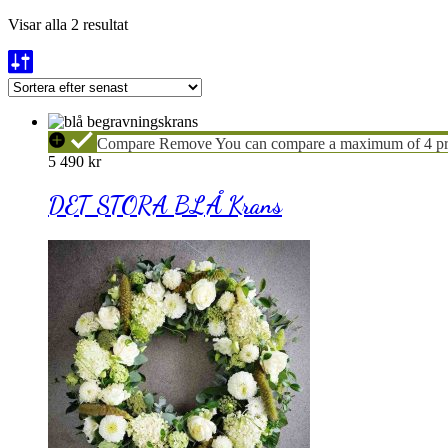
Sortera
Visar alla 2 resultat
efter
senaste
DET
Compare
Remove
You can compare a maximum of 4 pr
STORA
5 490
kr
BLÅ
Krans
DET STORA BLÅ Krans