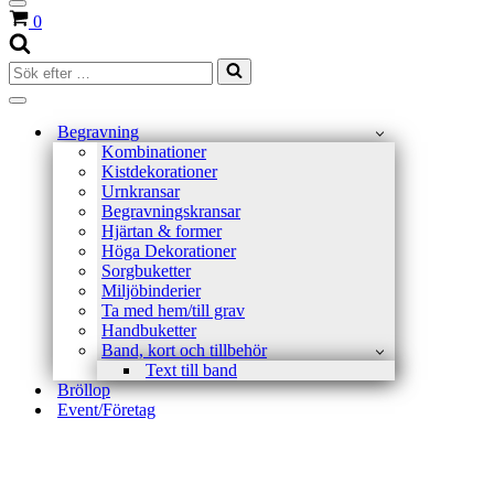
Navigeringsmeny
Varukorg
0
Sök
efter
…
Navigeringsmeny
Begravning
Kombinationer
Kistdekorationer
Urnkransar
Begravningskransar
Hjärtan & former
Höga Dekorationer
Sorgbuketter
Miljöbinderier
Ta med hem/till grav
Handbuketter
Band, kort och tillbehör
Text till band
Bröllop
Event/Företag