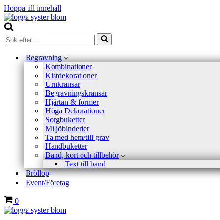
Hoppa till innehåll
Sök
efter
…
Begravning
Kombinationer
Kistdekorationer
Urnkransar
Begravningskransar
Hjärtan & former
Höga Dekorationer
Sorgbuketter
Miljöbinderier
Ta med hem/till grav
Handbuketter
Band, kort och tillbehör
Text till band
Bröllop
Event/Företag
Varukorg
0