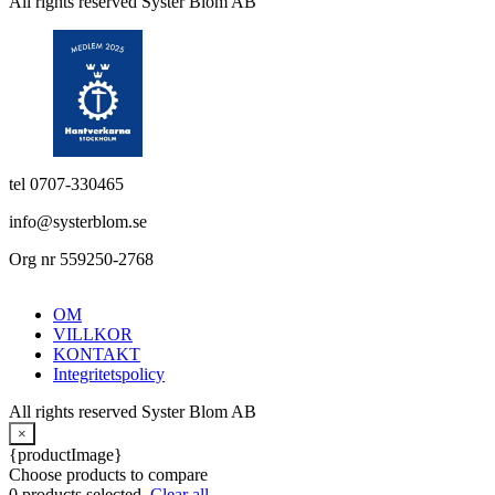
All rights reserved Syster Blom AB
tel 0707-330465
info@systerblom.se
Org nr 559250-2768
OM
VILLKOR
KONTAKT
Integritetspolicy
All rights reserved Syster Blom AB
×
{productImage}
Choose products to compare
0
products selected.
Clear all