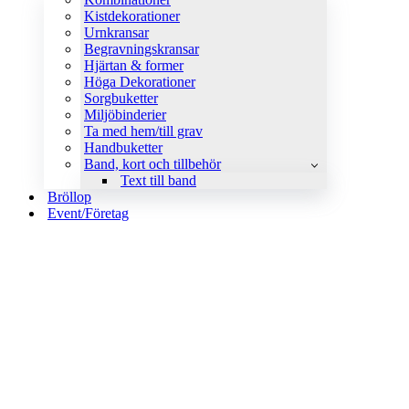
Kistdekorationer
Urnkransar
Begravningskransar
Hjärtan & former
Höga Dekorationer
Sorgbuketter
Miljöbinderier
Ta med hem/till grav
Handbuketter
Band, kort och tillbehör
Text till band
Bröllop
Event/Företag