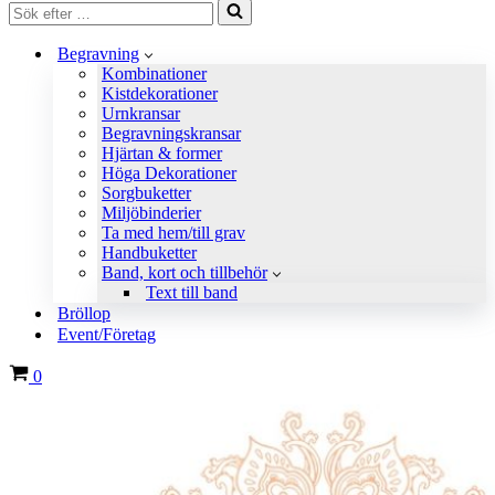
Sök
efter
…
Begravning
Kombinationer
Kistdekorationer
Urnkransar
Begravningskransar
Hjärtan & former
Höga Dekorationer
Sorgbuketter
Miljöbinderier
Ta med hem/till grav
Handbuketter
Band, kort och tillbehör
Text till band
Bröllop
Event/Företag
Varukorg
0