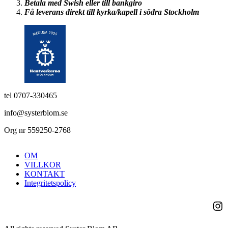
Betala med Swish eller till bankgiro
Få leverans direkt till kyrka/kapell i södra Stockholm
tel 0707-330465
info@systerblom.se
Org nr 559250-2768
OM
VILLKOR
KONTAKT
Integritetspolicy
Ins