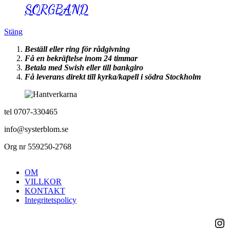
SORGBAND
Stäng
Beställ eller ring för rådgivning
Få en bekräftelse inom 24 timmar
Betala med Swish eller till bankgiro
Få leverans direkt till kyrka/kapell i södra Stockholm
tel 0707-330465
info@systerblom.se
Org nr 559250-2768
OM
VILLKOR
KONTAKT
Integritetspolicy
Ins