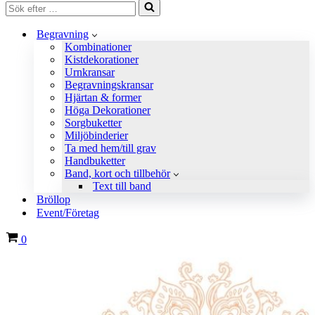
Sök
efter
…
Begravning
Kombinationer
Kistdekorationer
Urnkransar
Begravningskransar
Hjärtan & former
Höga Dekorationer
Sorgbuketter
Miljöbinderier
Ta med hem/till grav
Handbuketter
Band, kort och tillbehör
Text till band
Bröllop
Event/Företag
Varukorg
0