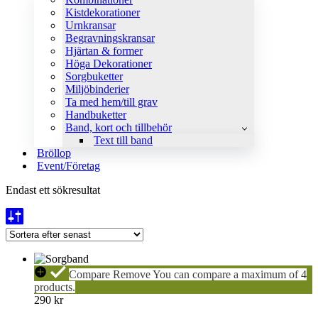
Kistdekorationer
Urnkransar
Begravningskransar
Hjärtan & former
Höga Dekorationer
Sorgbuketter
Miljöbinderier
Ta med hem/till grav
Handbuketter
Band, kort och tillbehör
Text till band
Bröllop
Event/Företag
Endast ett sökresultat
SORGBAND
Compare
Remove
You can compare a maximum of 4
products.
290
kr