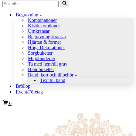
Sök
efter
…
Begravning
Kombinationer
Kistdekorationer
Urnkransar
Begravningskransar
Hjärtan & former
Höga Dekorationer
Sorgbuketter
Miljöbinderier
Ta med hem/till grav
Handbuketter
Band, kort och tillbehör
Text till band
Bröllop
Event/Företag
Varukorg
0