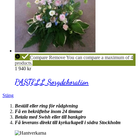
PASTELL
Compare
Remove
You can compare a maximum of 4
Sorgdekoration
products.
1 940
kr
PASTELL Sorgdekoration
Stäng
Beställ eller ring för rådgivning
Få en bekräftelse inom 24 timmar
Betala med Swish eller till bankgiro
Få leverans direkt till kyrka/kapell i södra Stockholm