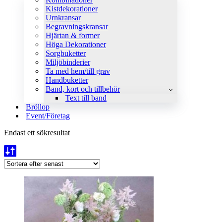
Kistdekorationer
Urnkransar
Begravningskransar
Hjärtan & former
Höga Dekorationer
Sorgbuketter
Miljöbinderier
Ta med hem/till grav
Handbuketter
Band, kort och tillbehör
Text till band
Bröllop
Event/Företag
Endast ett sökresultat