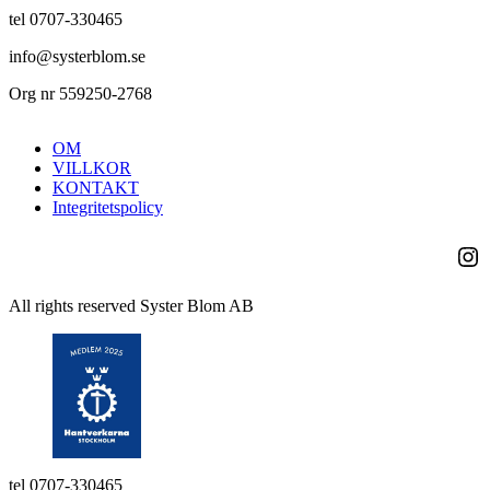
tel 0707-330465
info@systerblom.se
Org nr 559250-2768
OM
VILLKOR
KONTAKT
Integritetspolicy
Ins
All rights reserved Syster Blom AB
tel 0707-330465