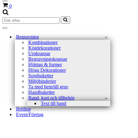
Navigeringsmeny
Varukorg
0
Sök
efter
…
Navigeringsmeny
Begravning
Kombinationer
Kistdekorationer
Urnkransar
Begravningskransar
Hjärtan & former
Höga Dekorationer
Sorgbuketter
Miljöbinderier
Ta med hem/till grav
Handbuketter
Band, kort och tillbehör
Text till band
Bröllop
Event/Företag