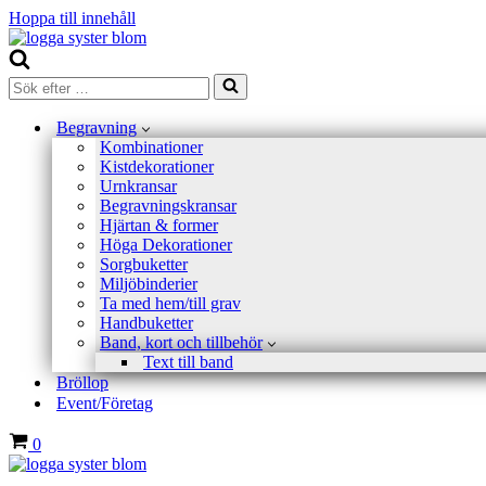
Hoppa till innehåll
Sök
efter
…
Begravning
Kombinationer
Kistdekorationer
Urnkransar
Begravningskransar
Hjärtan & former
Höga Dekorationer
Sorgbuketter
Miljöbinderier
Ta med hem/till grav
Handbuketter
Band, kort och tillbehör
Text till band
Bröllop
Event/Företag
Varukorg
0