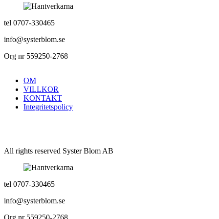
tel 0707-330465
info@systerblom.se
Org nr 559250-2768
OM
VILLKOR
KONTAKT
Integritetspolicy
All rights reserved Syster Blom AB
tel 0707-330465
info@systerblom.se
Org nr 559250-2768