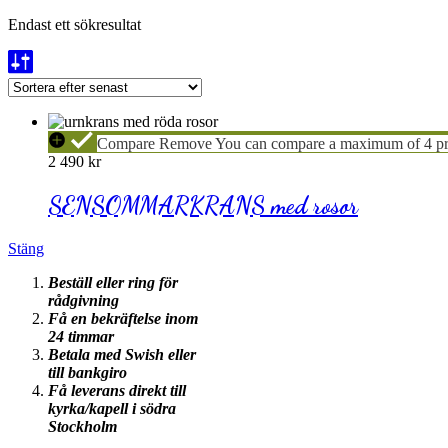
Endast ett sökresultat
SENSOMMARKRANS
Compare
Remove
You can compare a maximum of 4 pr
med
2 490
kr
rosor
SENSOMMARKRANS med rosor
Stäng
Beställ eller ring för
rådgivning
Få en bekräftelse inom
24 timmar
Betala med Swish eller
till bankgiro
Få leverans direkt till
kyrka/kapell i södra
Stockholm