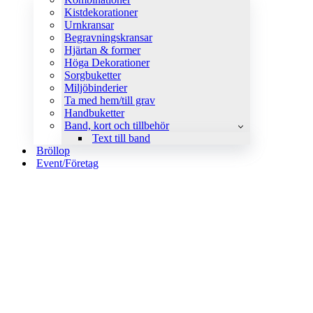
Kistdekorationer
Urnkransar
Begravningskransar
Hjärtan & former
Höga Dekorationer
Sorgbuketter
Miljöbinderier
Ta med hem/till grav
Handbuketter
Band, kort och tillbehör
Text till band
Bröllop
Event/Företag