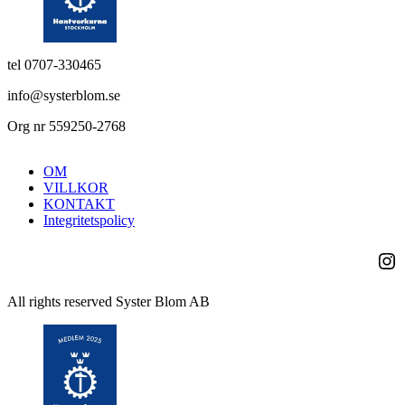
tel 0707-330465
info@systerblom.se
Org nr 559250-2768
OM
VILLKOR
KONTAKT
Integritetspolicy
Ins
All rights reserved Syster Blom AB