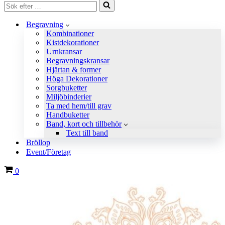
Sök
efter
…
Begravning
Kombinationer
Kistdekorationer
Urnkransar
Begravningskransar
Hjärtan & former
Höga Dekorationer
Sorgbuketter
Miljöbinderier
Ta med hem/till grav
Handbuketter
Band, kort och tillbehör
Text till band
Bröllop
Event/Företag
Varukorg
0