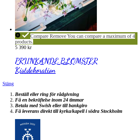
PRUNKANDE
Compare
Remove
You can compare a maximum of 4
BLOMSTER
products.
Kistdekoration
5 390
kr
PRUNKANDE BLOMSTER
Kistdekoration
Stäng
Beställ eller ring för rådgivning
Få en bekräftelse inom 24 timmar
Betala med Swish eller till bankgiro
Få leverans direkt till kyrka/kapell i södra Stockholm