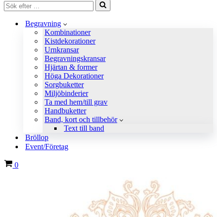
Sök
efter
…
Begravning
Kombinationer
Kistdekorationer
Urnkransar
Begravningskransar
Hjärtan & former
Höga Dekorationer
Sorgbuketter
Miljöbinderier
Ta med hem/till grav
Handbuketter
Band, kort och tillbehör
Text till band
Bröllop
Event/Företag
Varukorg
0