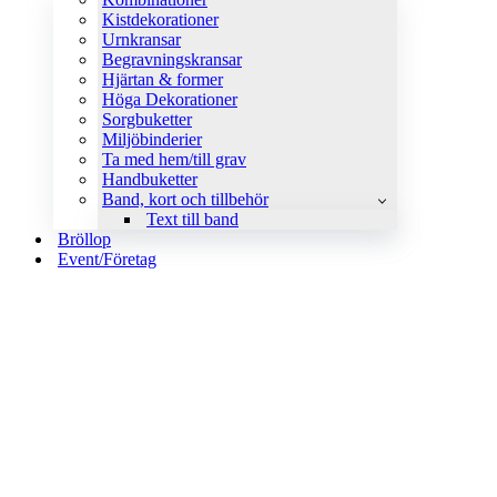
Kistdekorationer
Urnkransar
Begravningskransar
Hjärtan & former
Höga Dekorationer
Sorgbuketter
Miljöbinderier
Ta med hem/till grav
Handbuketter
Band, kort och tillbehör
Text till band
Bröllop
Event/Företag