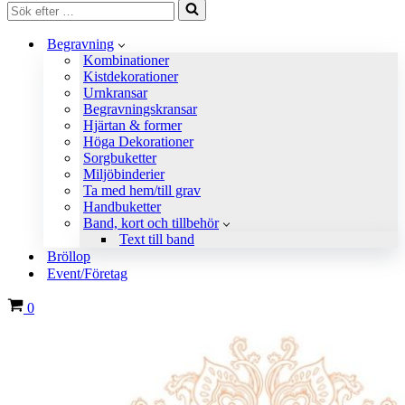
Sök
efter
…
Begravning
Kombinationer
Kistdekorationer
Urnkransar
Begravningskransar
Hjärtan & former
Höga Dekorationer
Sorgbuketter
Miljöbinderier
Ta med hem/till grav
Handbuketter
Band, kort och tillbehör
Text till band
Bröllop
Event/Företag
Varukorg
0