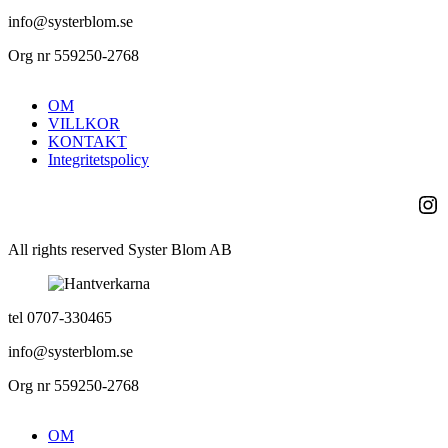
info@systerblom.se
Org nr 559250-2768
OM
VILLKOR
KONTAKT
Integritetspolicy
Ins
All rights reserved Syster Blom AB
tel 0707-330465
info@systerblom.se
Org nr 559250-2768
OM