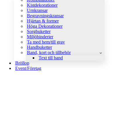
Kistdekorationer
Urnkransar
Begravningskransar
Hjärtan & former
Höga Dekorationer
Sorgbuketter
Miljöbinderier
Ta med hem/till grav
Handbuketter
Band, kort och tillbehör
Text till band
Bröllop
Event/Företag