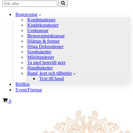
Sök
efter
…
Begravning
Kombinationer
Kistdekorationer
Urnkransar
Begravningskransar
Hjärtan & former
Höga Dekorationer
Sorgbuketter
Miljöbinderier
Ta med hem/till grav
Handbuketter
Band, kort och tillbehör
Text till band
Bröllop
Event/Företag
Varukorg
0