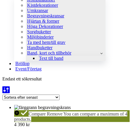
Kistdekorationer
Urnkransar
Begravningskransar
Hjärtan & former
Höga Dekorationer
Sorgbuketter
Miljöbinderier
Ta med hem/till grav
Handbuketter
Band, kort och tillbehör
Text till band
Bröllop
Event/Företag
Endast ett sökresultat
FÄRGGRANN
Compare
Remove
You can compare a maximum of 4
Krans
products.
4 390
kr