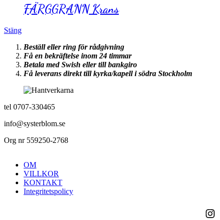
FÄRGGRANN Krans
Stäng
Beställ eller ring för rådgivning
Få en bekräftelse inom 24 timmar
Betala med Swish eller till bankgiro
Få leverans direkt till kyrka/kapell i södra Stockholm
tel 0707-330465
info@systerblom.se
Org nr 559250-2768
OM
VILLKOR
KONTAKT
Integritetspolicy
Ins