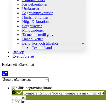
Kistdekorationer
Urnkransar
Begravningskransar
Hjärtan & former
Höga Dekorationer
Sorgbuketter
Miljöbinderier
Ta med hem/till grav
Handbuketter
Band, kort och tillbehör
Text till band
Bröllop
Event/Företag
Endast ett sökresultat
ÅRSTA
Compare
Remove
You can compare a maximum of 4
BRYGGA
products.
Krans
2 390
kr