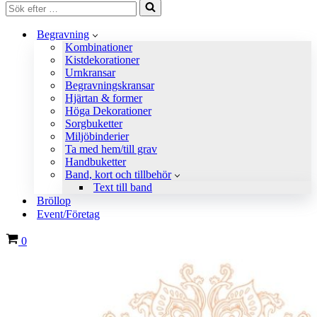
Sök
efter
…
Begravning
Kombinationer
Kistdekorationer
Urnkransar
Begravningskransar
Hjärtan & former
Höga Dekorationer
Sorgbuketter
Miljöbinderier
Ta med hem/till grav
Handbuketter
Band, kort och tillbehör
Text till band
Bröllop
Event/Företag
Varukorg
0