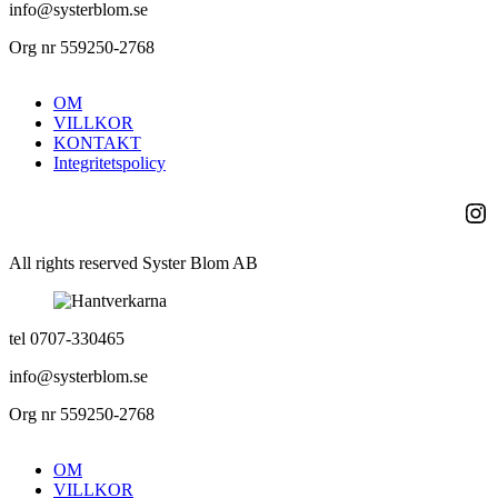
info@systerblom.se
Org nr 559250-2768
OM
VILLKOR
KONTAKT
Integritetspolicy
Ins
All rights reserved Syster Blom AB
tel 0707-330465
info@systerblom.se
Org nr 559250-2768
OM
VILLKOR