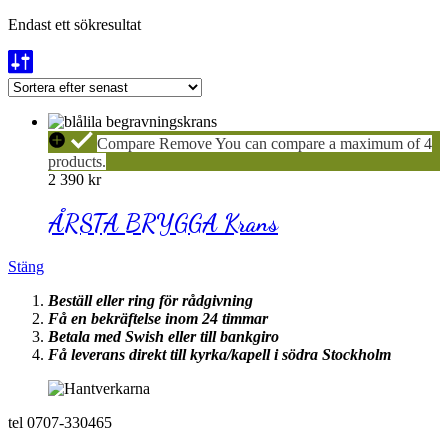
Endast ett sökresultat
ÅRSTA
Compare
Remove
You can compare a maximum of 4
BRYGGA
products.
Krans
2 390
kr
ÅRSTA BRYGGA Krans
Stäng
Beställ eller ring för rådgivning
Få en bekräftelse inom 24 timmar
Betala med Swish eller till bankgiro
Få leverans direkt till kyrka/kapell i södra Stockholm
tel 0707-330465