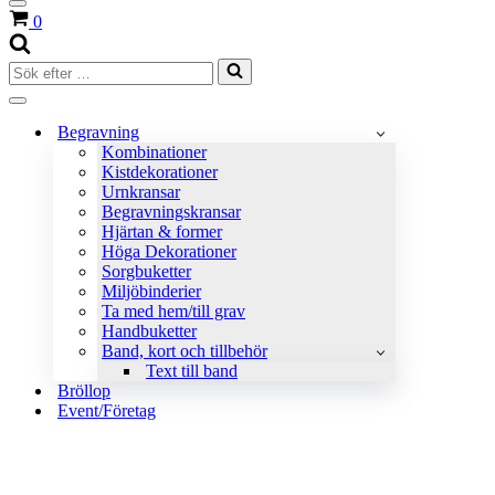
Navigeringsmeny
Varukorg
0
Sök
efter
…
Navigeringsmeny
Begravning
Kombinationer
Kistdekorationer
Urnkransar
Begravningskransar
Hjärtan & former
Höga Dekorationer
Sorgbuketter
Miljöbinderier
Ta med hem/till grav
Handbuketter
Band, kort och tillbehör
Text till band
Bröllop
Event/Företag