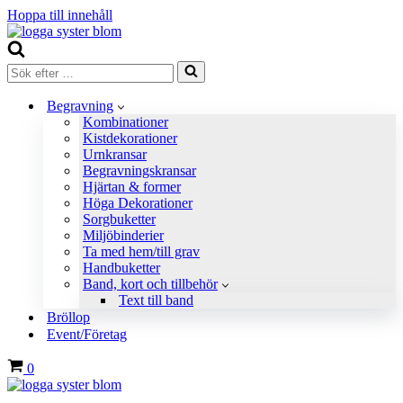
Hoppa till innehåll
Sök
efter
…
Begravning
Kombinationer
Kistdekorationer
Urnkransar
Begravningskransar
Hjärtan & former
Höga Dekorationer
Sorgbuketter
Miljöbinderier
Ta med hem/till grav
Handbuketter
Band, kort och tillbehör
Text till band
Bröllop
Event/Företag
Varukorg
0