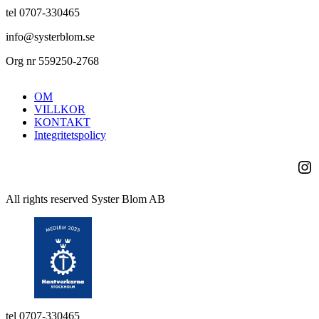
tel 0707-330465
info@systerblom.se
Org nr 559250-2768
OM
VILLKOR
KONTAKT
Integritetspolicy
Ins
All rights reserved Syster Blom AB
tel 0707-330465