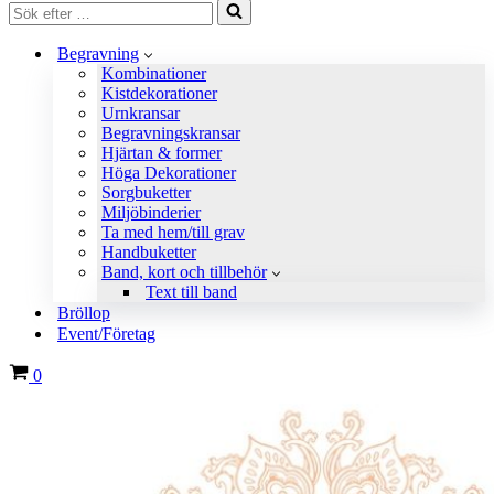
Sök
efter
…
Begravning
Kombinationer
Kistdekorationer
Urnkransar
Begravningskransar
Hjärtan & former
Höga Dekorationer
Sorgbuketter
Miljöbinderier
Ta med hem/till grav
Handbuketter
Band, kort och tillbehör
Text till band
Bröllop
Event/Företag
Varukorg
0