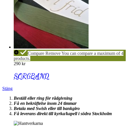
SORGBAND
Compare
Remove
You can compare a maximum of 4
products.
290
kr
SORGBAND
Stäng
Beställ eller ring för rådgivning
Få en bekräftelse inom 24 timmar
Betala med Swish eller till bankgiro
Få leverans direkt till kyrka/kapell i södra Stockholm