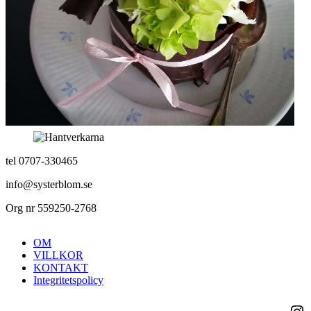
tel 0707-330465
info@systerblom.se
Org nr 559250-2768
OM
VILLKOR
KONTAKT
Integritetspolicy
Ins