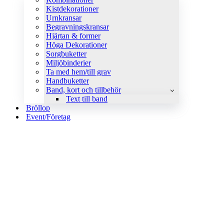
Kistdekorationer
Urnkransar
Begravningskransar
Hjärtan & former
Höga Dekorationer
Sorgbuketter
Miljöbinderier
Ta med hem/till grav
Handbuketter
Band, kort och tillbehör
Text till band
Bröllop
Event/Företag