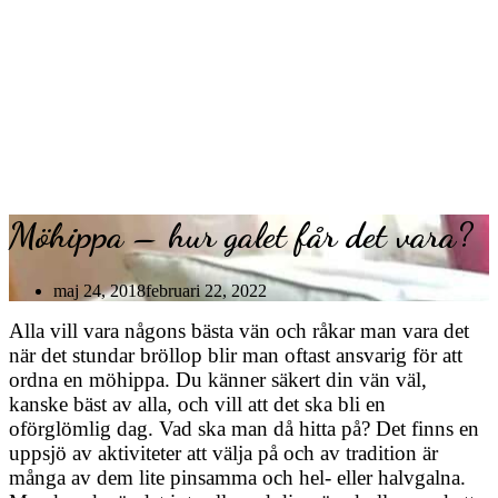
Möhippa – hur galet får det vara?
maj 24, 2018
februari 22, 2022
Alla vill vara någons bästa vän och råkar man vara det
när det stundar bröllop blir man oftast ansvarig för att
ordna en möhippa. Du känner säkert din vän väl,
kanske bäst av alla, och vill att det ska bli en
oförglömlig dag. Vad ska man då hitta på? Det finns en
uppsjö av aktiviteter att välja på och av tradition är
många av dem lite pinsamma och hel- eller halvgalna.