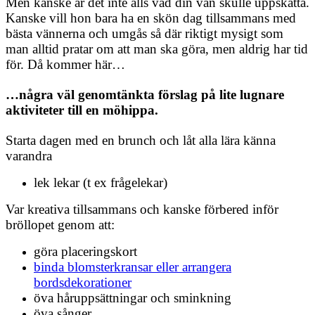
Men kanske är det inte alls vad din vän skulle uppskatta.
Kanske vill hon bara ha en skön dag tillsammans med
bästa vännerna och umgås så där riktigt mysigt som
man alltid pratar om att man ska göra, men aldrig har tid
för.
Då kommer här…
…några väl genomtänkta förslag på lite lugnare
aktiviteter till en möhippa.
Starta dagen med en brunch och låt alla lära känna
varandra
lek lekar (t ex frågelekar)
Var kreativa tillsammans och kanske förbered inför
bröllopet genom att:
göra placeringskort
binda blomsterkransar eller arrangera
bordsdekorationer
öva håruppsättningar och sminkning
öva sånger