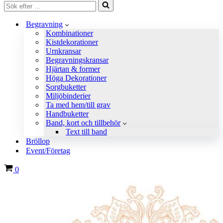
Sök
efter
…
Begravning
Kombinationer
Kistdekorationer
Urnkransar
Begravningskransar
Hjärtan & former
Höga Dekorationer
Sorgbuketter
Miljöbinderier
Ta med hem/till grav
Handbuketter
Band, kort och tillbehör
Text till band
Bröllop
Event/Företag
Varukorg
0