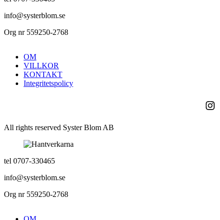
info@systerblom.se
Org nr 559250-2768
OM
VILLKOR
KONTAKT
Integritetspolicy
Ins
All rights reserved Syster Blom AB
tel 0707-330465
info@systerblom.se
Org nr 559250-2768
OM