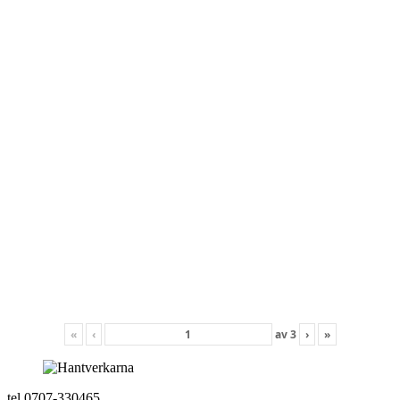
«
‹
av
3
›
»
tel 0707-330465