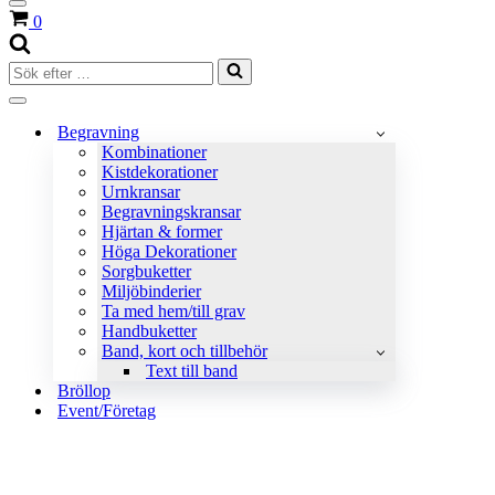
Navigeringsmeny
Varukorg
0
Sök
efter
…
Navigeringsmeny
Begravning
Kombinationer
Kistdekorationer
Urnkransar
Begravningskransar
Hjärtan & former
Höga Dekorationer
Sorgbuketter
Miljöbinderier
Ta med hem/till grav
Handbuketter
Band, kort och tillbehör
Text till band
Bröllop
Event/Företag