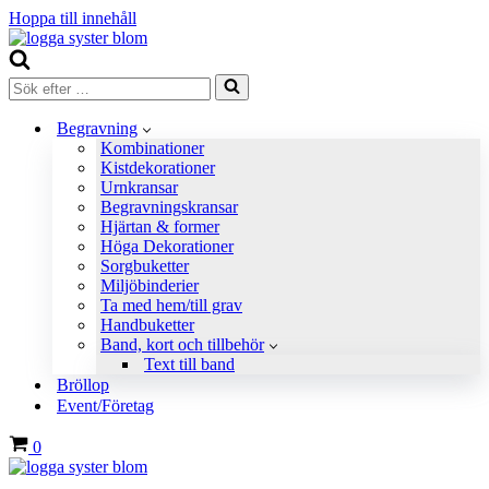
Hoppa till innehåll
Sök
efter
…
Begravning
Kombinationer
Kistdekorationer
Urnkransar
Begravningskransar
Hjärtan & former
Höga Dekorationer
Sorgbuketter
Miljöbinderier
Ta med hem/till grav
Handbuketter
Band, kort och tillbehör
Text till band
Bröllop
Event/Företag
Varukorg
0