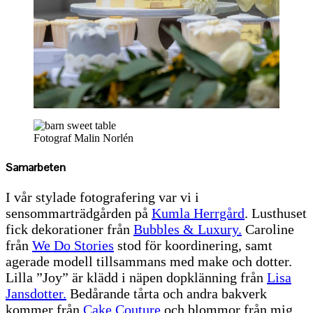
Fotograf Malin Norlén
Samarbeten
I vår stylade fotografering var vi i
sensommarträdgården på
Kumla Herrgård
. Lusthuset
fick dekorationer från
Bubbles & Luxury.
Caroline
från
We Do Stories
stod för koordinering, samt
agerade modell tillsammans med make och dotter.
Lilla ”Joy” är klädd i näpen dopklänning från
Lisa
Jansdotter.
Bedårande tårta och andra bakverk
kommer från
Cake Couture
och blommor från mig.