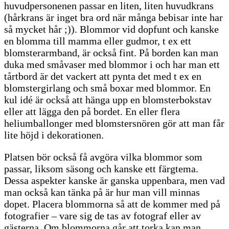
huvudpersonenen passar en liten, liten huvudkrans
(hårkrans är inget bra ord när många bebisar inte har
så mycket hår ;)). Blommor vid dopfunt och kanske
en blomma till mamma eller gudmor, t ex ett
blomsterarmband, är också fint. På borden kan man
duka med småvaser med blommor i och har man ett
tårtbord är det vackert att pynta det med t ex en
blomstergirlang och små boxar med blommor. En
kul idé är också att hänga upp en blomsterbokstav
eller att lägga den på bordet. En eller flera
heliumballonger med blomstersnören gör att man får
lite höjd i dekorationen.
Platsen bör också få avgöra vilka blommor som
passar, liksom säsong och kanske ett färgtema.
Dessa aspekter kanske är ganska uppenbara, men vad
man också kan tänka på är hur man vill minnas
dopet. Placera blommorna så att de kommer med på
fotografier – vare sig de tas av fotograf eller av
gästerna. Om blommorna går att torka kan man