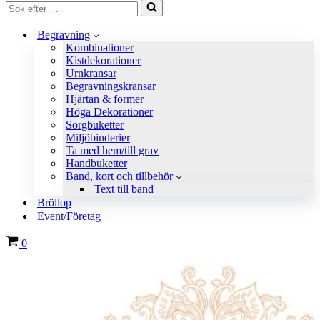
Sök
efter
…
Begravning
Kombinationer
Kistdekorationer
Urnkransar
Begravningskransar
Hjärtan & former
Höga Dekorationer
Sorgbuketter
Miljöbinderier
Ta med hem/till grav
Handbuketter
Band, kort och tillbehör
Text till band
Bröllop
Event/Företag
Varukorg
0