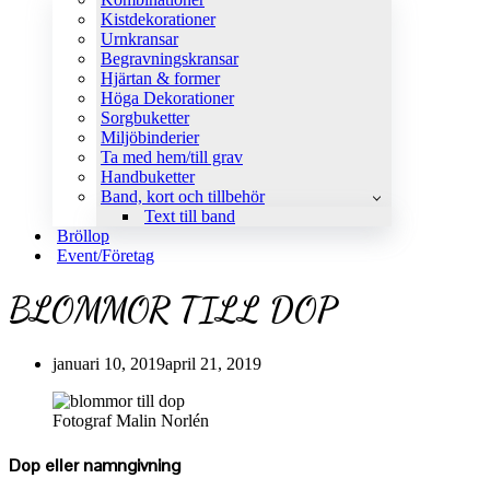
Kistdekorationer
Urnkransar
Begravningskransar
Hjärtan & former
Höga Dekorationer
Sorgbuketter
Miljöbinderier
Ta med hem/till grav
Handbuketter
Band, kort och tillbehör
Text till band
Bröllop
Event/Företag
BLOMMOR TILL DOP
januari 10, 2019
april 21, 2019
Fotograf Malin Norlén
Dop eller namngivning