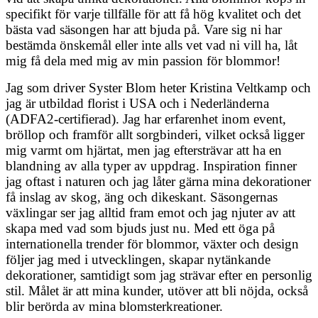
specifikt för varje tillfälle för att få hög kvalitet och det
bästa vad säsongen har att bjuda på. Vare sig ni har
bestämda önskemål eller inte alls vet vad ni vill ha, låt
mig få dela med mig av min passion för blommor!
Jag som driver Syster Blom heter Kristina Veltkamp och
jag är utbildad florist i USA och i Nederländerna
(ADFA2-certifierad). Jag har erfarenhet inom event,
bröllop och framför allt sorgbinderi, vilket också ligger
mig varmt om hjärtat, men jag eftersträvar att ha en
blandning av alla typer av uppdrag. Inspiration finner
jag oftast i naturen och jag låter gärna mina dekorationer
få inslag av skog, äng och dikeskant. Säsongernas
växlingar ser jag alltid fram emot och jag njuter av att
skapa med vad som bjuds just nu. Med ett öga på
internationella trender för blommor, växter och design
följer jag med i utvecklingen, skapar nytänkande
dekorationer, samtidigt som jag strävar efter en personlig
stil. Målet är att mina kunder, utöver att bli nöjda, också
blir berörda av mina blomsterkreationer.