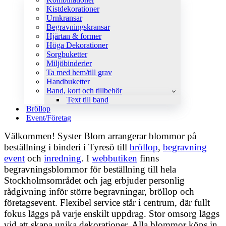
Kistdekorationer
Urnkransar
Begravningskransar
Hjärtan & former
Höga Dekorationer
Sorgbuketter
Miljöbinderier
Ta med hem/till grav
Handbuketter
Band, kort och tillbehör
Text till band
Bröllop
Event/Företag
Välkommen! Syster Blom arrangerar blommor på
beställning i binderi i Tyresö till
bröllop
,
begravning
event
och
inredning
. I
webbutiken
finns
begravningsblommor för beställning till hela
Stockholmsområdet och jag erbjuder personlig
rådgivning inför större begravningar, bröllop och
företagsevent. Flexibel service står i centrum, där fullt
fokus läggs på varje enskilt uppdrag. Stor omsorg läggs
vid att skapa unika dekorationer. Alla blommor köps in