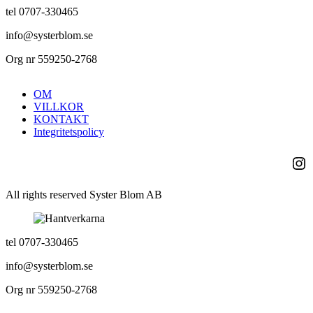
tel 0707-330465
info@systerblom.se
Org nr 559250-2768
OM
VILLKOR
KONTAKT
Integritetspolicy
Ins
All rights reserved Syster Blom AB
tel 0707-330465
info@systerblom.se
Org nr 559250-2768