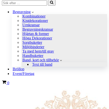
Sök
efter
…
Begravning
Kombinationer
Kistdekorationer
Urnkransar
Begravningskransar
Hjärtan & former
Höga Dekorationer
Sorgbuketter
Miljöbinderier
Ta med hem/till grav
Handbuketter
Band, kort och tillbehör
Text till band
Bröllop
Event/Företag
Varukorg
0