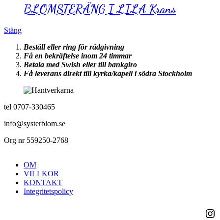
BLOMSTERÄNG I LILA Krans
Stäng
Beställ eller ring för rådgivning
Få en bekräftelse inom 24 timmar
Betala med Swish eller till bankgiro
Få leverans direkt till kyrka/kapell i södra Stockholm
tel 0707-330465
info@systerblom.se
Org nr 559250-2768
OM
VILLKOR
KONTAKT
Integritetspolicy
Ins