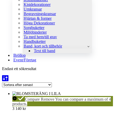
Kistdekorationer
Urnkransar
Begravningskransar
Hjärtan & former
Höga Dekorationer
Sorgbuketter
Miljöbinderier
Ta med hem/till grav
Handbuketter
Band, kort och tillbehör
Text till band
Bröllop
Event/Företag
Endast ett sökresultat
BLOMSTERÄNG
Compare
Remove
You can compare a maximum of 4
I
products.
LILA
3 140
kr
Krans