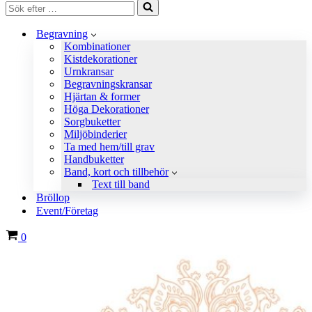
Sök
efter
…
Begravning
Kombinationer
Kistdekorationer
Urnkransar
Begravningskransar
Hjärtan & former
Höga Dekorationer
Sorgbuketter
Miljöbinderier
Ta med hem/till grav
Handbuketter
Band, kort och tillbehör
Text till band
Bröllop
Event/Företag
Varukorg
0