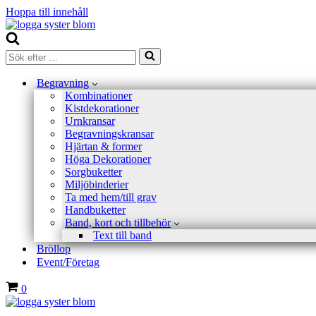
Hoppa till innehåll
Sök
efter
…
Begravning
Kombinationer
Kistdekorationer
Urnkransar
Begravningskransar
Hjärtan & former
Höga Dekorationer
Sorgbuketter
Miljöbinderier
Ta med hem/till grav
Handbuketter
Band, kort och tillbehör
Text till band
Bröllop
Event/Företag
Varukorg
0