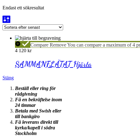
Endast ett sökresultat
SAMMANFLÄTAT
Compare
Remove
You can compare a maximum of 4 pr
Hjärta
4 120
kr
SAMMANFLÄTAT Hjärta
Stäng
Beställ eller ring för
rådgivning
Få en bekräftelse inom
24 timmar
Betala med Swish eller
till bankgiro
Få leverans direkt till
kyrka/kapell i södra
Stockholm