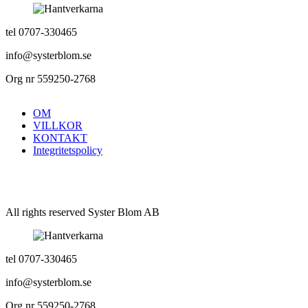
tel 0707-330465
info@systerblom.se
Org nr 559250-2768
OM
VILLKOR
KONTAKT
Integritetspolicy
All rights reserved Syster Blom AB
tel 0707-330465
info@systerblom.se
Org nr 559250-2768