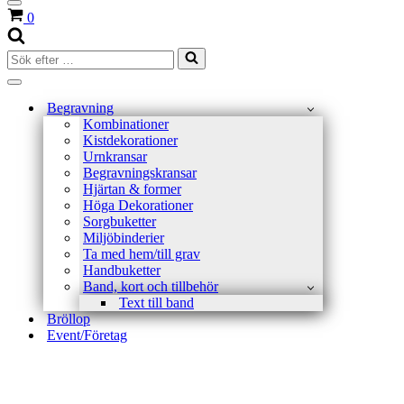
Navigeringsmeny
Varukorg
0
Sök
efter
…
Navigeringsmeny
Begravning
Kombinationer
Kistdekorationer
Urnkransar
Begravningskransar
Hjärtan & former
Höga Dekorationer
Sorgbuketter
Miljöbinderier
Ta med hem/till grav
Handbuketter
Band, kort och tillbehör
Text till band
Bröllop
Event/Företag