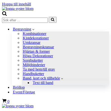
Hoppa till innehåll
Sök
efter
…
Begravning
Kombinationer
Kistdekorationer
Urnkransar
Begravningskransar
Hjärtan & former
Höga Dekorationer
Sorgbuketter
Miljöbinderier
Ta med hem/till grav
Handbuketter
Band, kort och tillbehör
Text till band
Bröllop
Event/Företag
Varukorg
0