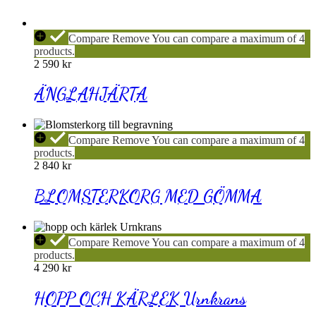
ÄNGLAHJÄRTA
Compare
Remove
You can compare a maximum of 4
products.
2 590
kr
ÄNGLAHJÄRTA
BLOMSTERKORG
Compare
Remove
You can compare a maximum of 4
MED
products.
GÖMMA
2 840
kr
BLOMSTERKORG MED GÖMMA
HOPP
Compare
Remove
You can compare a maximum of 4
OCH
products.
KÄRLEK
4 290
kr
Urnkrans
HOPP OCH KÄRLEK Urnkrans