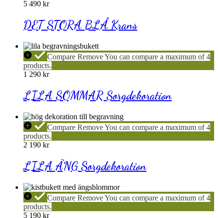
BLÅ
5 490
kr
Krans
DET STORA BLÅ Krans
LILA
Compare
Remove
You can compare a maximum of 4
SOMMAR
products.
Sorgdekoration
1 290
kr
LILA SOMMAR Sorgdekoration
LILA
Compare
Remove
You can compare a maximum of 4
ÄNG
products.
Sorgdekoration
2 190
kr
LILA ÄNG Sorgdekoration
SOMMARLJUV
Compare
Remove
You can compare a maximum of 4
Kistdekoration
products.
5 190
kr