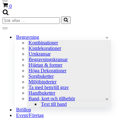
Navigeringsmeny
Varukorg
0
Sök
efter
…
Navigeringsmeny
Begravning
Kombinationer
Kistdekorationer
Urnkransar
Begravningskransar
Hjärtan & former
Höga Dekorationer
Sorgbuketter
Miljöbinderier
Ta med hem/till grav
Handbuketter
Band, kort och tillbehör
Text till band
Bröllop
Event/Företag