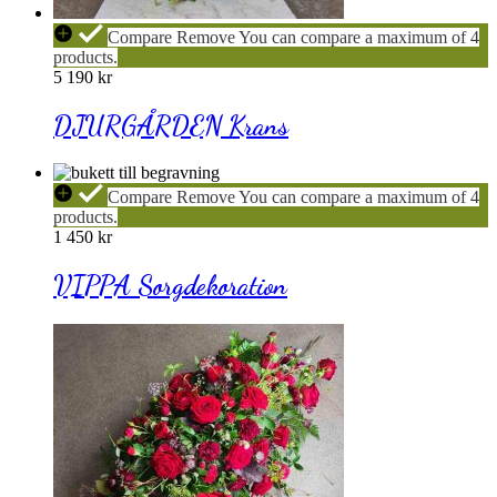
DJURGÅRDEN
Compare
Remove
You can compare a maximum of 4
Krans
products.
5 190
kr
DJURGÅRDEN Krans
VIPPA
Compare
Remove
You can compare a maximum of 4
Sorgdekoration
products.
1 450
kr
VIPPA Sorgdekoration