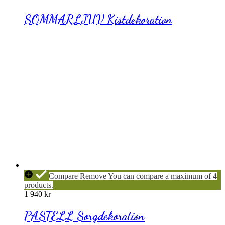
SOMMARLJUV Kistdekoration
PASTELL
Compare
Remove
You can compare a maximum of 4
Sorgdekoration
products.
1 940
kr
PASTELL Sorgdekoration