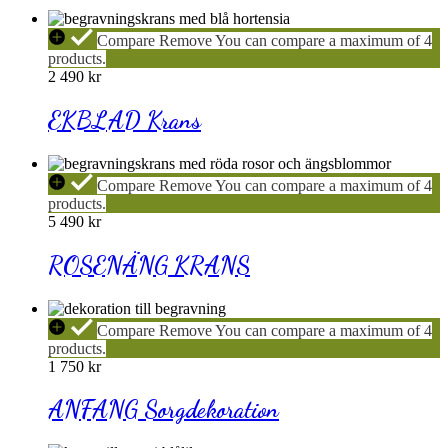
EKBLAD
Compare
Remove
You can compare a maximum of 4
Krans
products.
2 490
kr
EKBLAD Krans
ROSENÄNG
Compare
Remove
You can compare a maximum of 4
KRANS
products.
5 490
kr
ROSENÄNG KRANS
ANFANG
Compare
Remove
You can compare a maximum of 4
Sorgdekoration
products.
1 750
kr
ANFANG Sorgdekoration