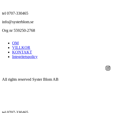
tel 0707-330465
info@systerblom.se
Org nr 559250-2768
OM
VILLKOR
KONTAKT
Integritetspolicy
Ins
All rights reserved Syster Blom AB
tel 0707-330465