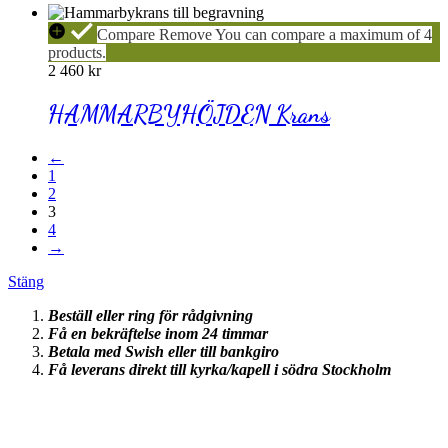
HAMMARBYHÖJDEN
Compare
Remove
You can compare a maximum of 4
Krans
products.
2 460
kr
HAMMARBYHÖJDEN Krans
←
1
2
3
4
→
Stäng
Beställ eller ring för rådgivning
Få en bekräftelse inom 24 timmar
Betala med Swish eller till bankgiro
Få leverans direkt till kyrka/kapell i södra Stockholm