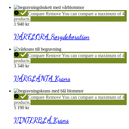
VÅRFLORA
Compare
Remove
You can compare a maximum of 4
Sorgdekoration
products.
1 940
kr
VÅRFLORA Sorgdekoration
VÅRGLÄNTA
Compare
Remove
You can compare a maximum of 4
Krans
products.
3 340
kr
VÅRGLÄNTA Krans
VINTERBLÅ
Compare
Remove
You can compare a maximum of 4
Krans
products.
5 190
kr
VINTERBLÅ Krans