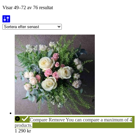
Sortera
Visar 49–72 av 76 resultat
efter
senaste
NÄPEN
Compare
Remove
You can compare a maximum of 4
Sorgbukett
products.
1 290
kr