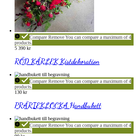
RÖD
Compare
Remove
You can compare a maximum of 4
KÄRLEK
products.
Kistdekoration
5 390
kr
RÖD KÄRLEK Kistdekoration
PRÄRIEKLOCKA
Compare
Remove
You can compare a maximum of 4
Handbukett
products.
130
kr
PRÄRIEKLOCKA Handbukett
GERMINI
Compare
Remove
You can compare a maximum of 4
Handbukett
products.