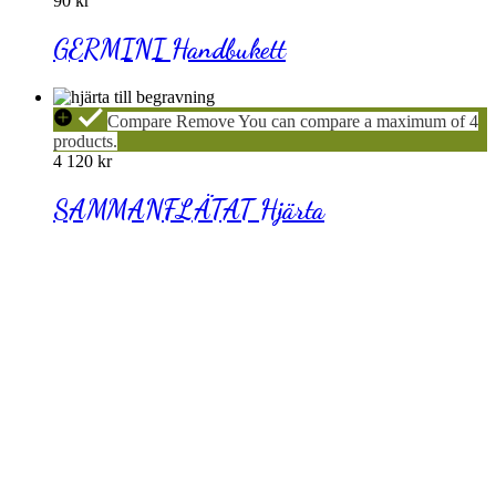
90
kr
GERMINI Handbukett
SAMMANFLÄTAT
Compare
Remove
You can compare a maximum of 4
Hjärta
products.
4 120
kr
SAMMANFLÄTAT Hjärta