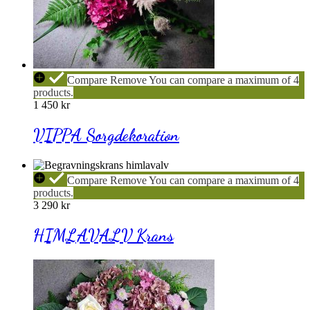
VIPPA
Compare
Remove
You can compare a maximum of 4
Sorgdekoration
products.
1 450
kr
VIPPA Sorgdekoration
HIMLAVALV
Compare
Remove
You can compare a maximum of 4
Krans
products.
3 290
kr
HIMLAVALV Krans