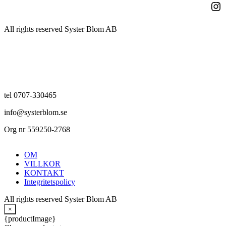
Ins
All rights reserved Syster Blom AB
tel 0707-330465
info@systerblom.se
Org nr 559250-2768
OM
VILLKOR
KONTAKT
Integritetspolicy
All rights reserved Syster Blom AB
×
{productImage}