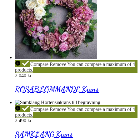
ROSABLOMMANDE
Compare
Remove
You can compare a maximum of 4
Krans
products.
2 040
kr
ROSABLOMMANDE Krans
SAMKLANG
Compare
Remove
You can compare a maximum of 4
Krans
products.
2 490
kr
SAMKLANG Krans