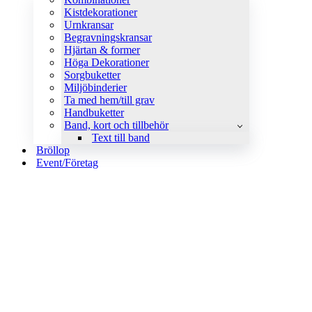
Kistdekorationer
Urnkransar
Begravningskransar
Hjärtan & former
Höga Dekorationer
Sorgbuketter
Miljöbinderier
Ta med hem/till grav
Handbuketter
Band, kort och tillbehör
Text till band
Bröllop
Event/Företag