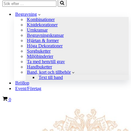
Sök
efter
…
Begravning
Kombinationer
Kistdekorationer
Urnkransar
Begravningskransar
Hjärtan & former
Höga Dekorationer
Sorgbuketter
Miljöbinderier
Ta med hem/till grav
Handbuketter
Band, kort och tillbehör
Text till band
Bröllop
Event/Företag
Varukorg
0