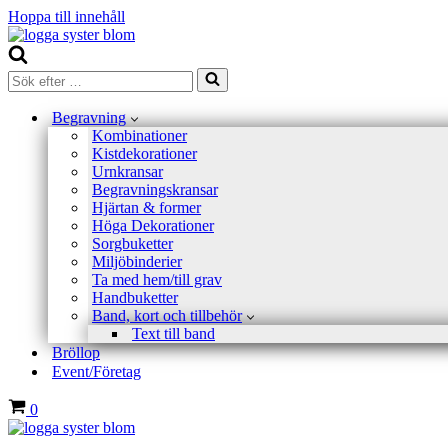
Hoppa till innehåll
Sök
efter
…
Begravning
Kombinationer
Kistdekorationer
Urnkransar
Begravningskransar
Hjärtan & former
Höga Dekorationer
Sorgbuketter
Miljöbinderier
Ta med hem/till grav
Handbuketter
Band, kort och tillbehör
Text till band
Bröllop
Event/Företag
Varukorg
0