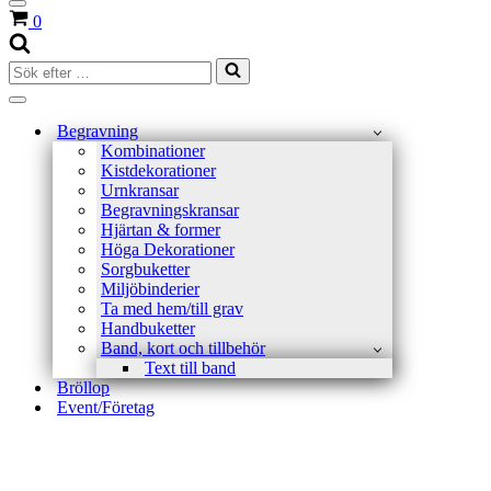
Navigeringsmeny
Varukorg
0
Sök
efter
…
Navigeringsmeny
Begravning
Kombinationer
Kistdekorationer
Urnkransar
Begravningskransar
Hjärtan & former
Höga Dekorationer
Sorgbuketter
Miljöbinderier
Ta med hem/till grav
Handbuketter
Band, kort och tillbehör
Text till band
Bröllop
Event/Företag