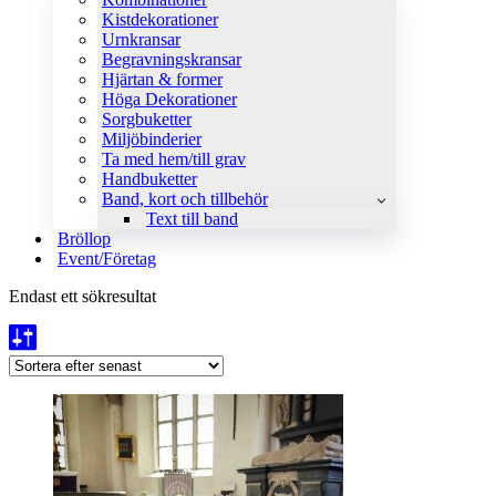
Kistdekorationer
Urnkransar
Begravningskransar
Hjärtan & former
Höga Dekorationer
Sorgbuketter
Miljöbinderier
Ta med hem/till grav
Handbuketter
Band, kort och tillbehör
Text till band
Bröllop
Event/Företag
Endast ett sökresultat