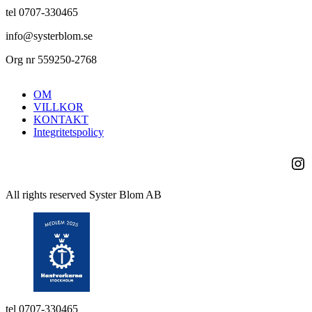
tel 0707-330465
info@systerblom.se
Org nr 559250-2768
OM
VILLKOR
KONTAKT
Integritetspolicy
Ins
All rights reserved Syster Blom AB
tel 0707-330465