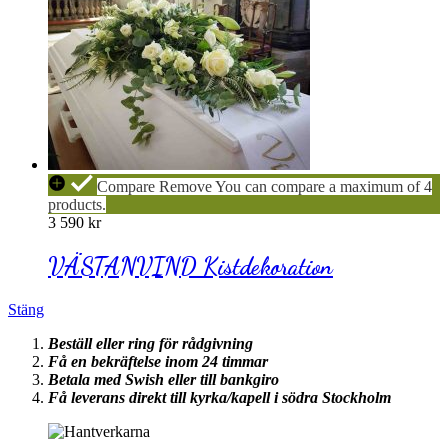
VÄSTANVIND
Compare
Remove
You can compare a maximum of 4
Kistdekoration
products.
3 590
kr
VÄSTANVIND Kistdekoration
Stäng
Beställ eller ring för rådgivning
Få en bekräftelse inom 24 timmar
Betala med Swish eller till bankgiro
Få leverans direkt till kyrka/kapell i södra Stockholm