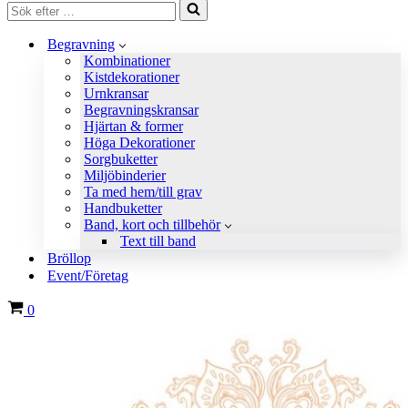
Sök
efter
…
Begravning
Kombinationer
Kistdekorationer
Urnkransar
Begravningskransar
Hjärtan & former
Höga Dekorationer
Sorgbuketter
Miljöbinderier
Ta med hem/till grav
Handbuketter
Band, kort och tillbehör
Text till band
Bröllop
Event/Företag
Varukorg
0